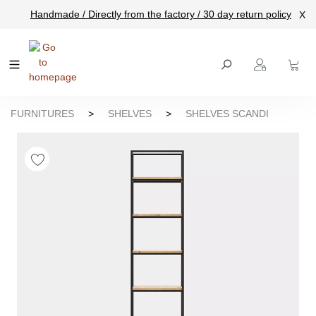
Handmade / Directly from the factory / 30 day return policy
X
main content
FURNITURES
>
SHELVES
>
SHELVES SCANDI