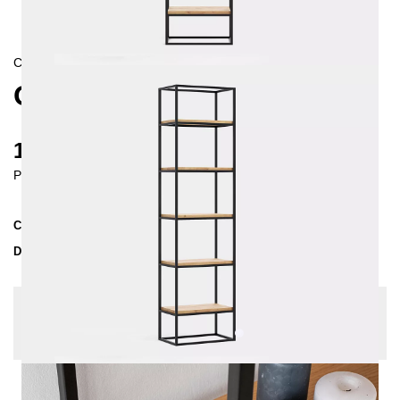
CONTEMPORAIN/
SKANDINAVISCH
OSSA SHELVING UNIT 50
1070 €
Prices incl. VAT
Collection
OSSA
Delivery Time
3-4 weeks
| del. 30. Aug - 6. Sep
Change configuration
Wood: Oak slightly knotty, Color:
White