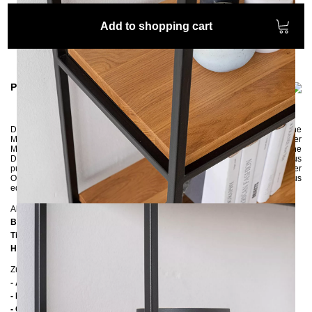
Add to shopping cart
Product information
Das schmale Regal
OSSA 50
finder überall seinen Platz. Der gelungene
Material-Mix von Eichenholz und Metall überzeugt alle Fans natürlicher
Materialien. In den 5 Fächern können Sie Ihre Bücher verstauen oder schöne
Deko-Artikel gekonnt präsentieren. Das Regal wurde in Handarbeit aus
pulverbeschichtetem Stahl und Eiche gefertigt. Entdecken Sie doch in der
OSSA Kollektion noch weitere elegante und funktionelle Bücherregale aus
edlem Massivholz für Ihr Wohnzimmer!
Abmessungen
Breite:
50 cm
Tiefe:
30 cm
Höhe:
190 cm
Zusätzliche Informationen
- Ablagen: Eiche astig lackiert
- FSC-zertifiziertes Holz
- Gestell: Pulverbeschichteter Stahl