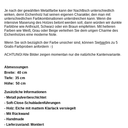
Je nach der gewählten Metallfarbe kann der Nachttisch unterschiedlich
wirken, denn Eichenholz hat seinen eigenen Charakter, den man mit
unterschiedlichen Farbkombinationen unterstreichen kann. Wenn die
intensive Maserung des Holzes betont werden soll, dann würden wir dunkle
Farbtöne wie Anthrazit, Schwarz oder ein Braun empfehlen. Mit helleren
Farben wie Weiß, Grau oder Beige verleihen Sie dem urigen Charme des
Eichenholzes eine moderne Note.
Wenn Sie sich bezüglich der Farbe unsicher sind, können Sie
hier
bis zu 5
Gratis-Farbproben anfordern :-)
ACHTUNG! Alle Bilder zeigen momentan nur die natürliche Kantenvariante.
Abmessungen
Breite:
40 cm
Tiefe:
35 cm
Höhe:
50 cm
Zusätzliche Informationen
- Metall pulverbeschichtet
- Soft-Close-Schubladenführungen
- Holz: Eiche mit mattem Klarlack versiegelt
- Mit Rückwand
- Handmade
- Lieferzustand: Montiert