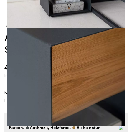
INDUSTRIAL/
CONTEMPORAIN
ARBOR NACHTTISCH MIT
SCHUBLADE
425 €
inkl. MwSt. inkl. Versandkosten (DE)
Kollektion
ARBOR
Lieferzeit
3-4 Wochen
| vsl. 29. Aug - 5. Sep
Konfiguration bearbeiten
Farben:
Anthrazit, Holzfarbe:
Eiche natur,