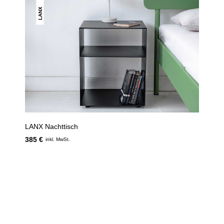
LANX
LANX Nachttisch
385 €
inkl. MwSt.