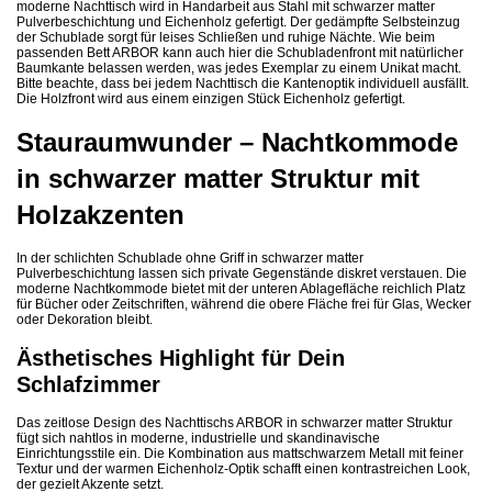
moderne Nachttisch wird in Handarbeit aus Stahl mit schwarzer matter
Pulverbeschichtung und Eichenholz gefertigt. Der gedämpfte Selbsteinzug
der Schublade sorgt für leises Schließen und ruhige Nächte. Wie beim
passenden Bett ARBOR kann auch hier die Schubladenfront mit natürlicher
Baumkante belassen werden, was jedes Exemplar zu einem Unikat macht.
Bitte beachte, dass bei jedem Nachttisch die Kantenoptik individuell ausfällt.
Die Holzfront wird aus einem einzigen Stück Eichenholz gefertigt.
Stauraumwunder – Nachtkommode
in schwarzer matter Struktur mit
Holzakzenten
In der schlichten Schublade ohne Griff in schwarzer matter
Pulverbeschichtung lassen sich private Gegenstände diskret verstauen. Die
moderne Nachtkommode bietet mit der unteren Ablagefläche reichlich Platz
für Bücher oder Zeitschriften, während die obere Fläche frei für Glas, Wecker
oder Dekoration bleibt.
Ästhetisches Highlight für Dein
Schlafzimmer
Das zeitlose Design des Nachttischs ARBOR in schwarzer matter Struktur
fügt sich nahtlos in moderne, industrielle und skandinavische
Einrichtungsstile ein. Die Kombination aus mattschwarzem Metall mit feiner
Textur und der warmen Eichenholz-Optik schafft einen kontrastreichen Look,
der gezielt Akzente setzt.