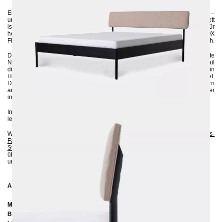
Entdecken Sie das Metallbett ATROX Fibra in der Größe 140x200 cm –
unsere neueste Kreation im Bereich Schlafzimmermöbel. Dieses Design-Bett
ist nicht nur ein optisches Highlight, sondern auch ein Symbol für
hochwertige Verarbeitung, schlichte Eleganz und Einzigartigkeit. Das ATROX
Fibra vereint klassische Elemente mit einem ausgefallenen modernen Touch.
Das Kopfteil besticht durch seine schlichte, zeitgemäße Form und die sanfte
Neigung nach hinten, die zum gemütlichen Relaxen einlädt. Jedes Detail
dieses wunderschönen Möbelstücks wird aus hochwertigem Stahl in
Handarbeit gefertigt und anschließend umweltschonend pulverbeschichtet.
Diese erstklassige Verarbeitung sorgt nicht nur für Langlebigkeit, sondern
auch für einen zeitlosen Stil, der sich harmonisch in jedes Schlafzimmer
integriert.
Investieren Sie in das Metallbett ATROX Fibra 140x200 und genießen Sie
lebenslangen Komfort gepaart mit unvergleichlicher Eleganz.
Wenn Sie sich bezüglich der Farbe unsicher sind, können Sie bis zu 5
Gratis-
Farbproben
anfordern :-). Sie können auch gerne zusätzlich bis zu 5
Gratis-
Stoffmuster
bestellen, um sich von der Qualität und dem Aussehen zu
überzeugen. Auf diese Weise können Sie prüfen, ob die Farben des Metalls
und des Stoffs perfekt zu Ihrer Einrichtung passen.
Abmessungen
Matratzengrö0ße: 140 x 200 cm
Breite:
162 cm