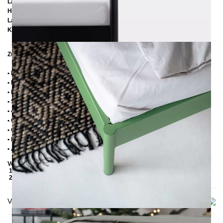
Länge:
209 cm / 219 cm / 229 cm
Höhe: 92 cm
Lattenrostabsenkung: 14 cm
Kopfteilhöhe: 32 cm
Zusätzliche Informationen
• Handmade
• Pulverbeschichtet
• Fußstopfen aus Kunststoff
• Seitenablagen für Lattenrost 2,8 cm
• 4 cm breite Mitteltraverse mit Stützfuß
• Ohne Matratze
• Ohne Lattenrost
• Lieferzustand: Zerlegt (in 2 Kartons)
• Andere RAL-Farben auf Anfrage möglich
Verpackungsdetails
1. Karton: 210x80x2030 mm, ≈ 25 kg
2. Karton: 1700x1050x130 mm, ≈ 30 kg
Versand & Lieferung