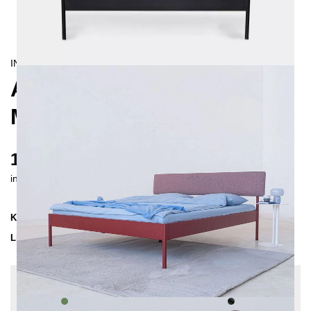
INDUSTRIAL/
CONTEMPORAIN
ATROX FIBRA
METALLBETT 140X200 CM
1155 €
inkl. MwSt. inkl. Versandkosten (DE)
Kollektion
ATROX
Lieferzeit
4-5 Wochen
| vsl. 5. Sep - 12. Sep
Konfiguration bearbeiten
Farben:
Resedagrün struktur matt, Stoff: