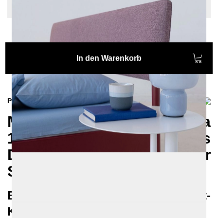
Schwarz - Struktur, Sonderlänge: Keine
In den Warenkorb
Produktinformationen
Metallbett ATROX Fibra
140x200 – Stilvolles
Design für Ihr
Schlafzimmer
Entdecken Sie unsere neueste Bett-
Kreation