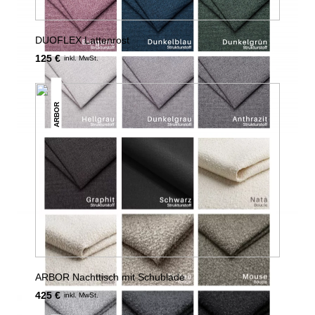
DUOFLEX Lattenrost
125 €
inkl. MwSt.
ARBOR
ARBOR Nachttisch mit Schublade
425 €
inkl. MwSt.