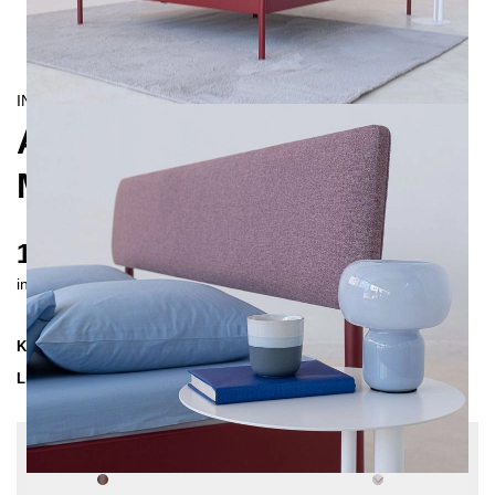
INDUSTRIAL/
CONTEMPORAIN
ATROX FIBRA
METALLBETT 160X200 CM
1210 €
inkl. MwSt. inkl. Versandkosten (DE)
Kollektion
ATROX
Lieferzeit
4-5 Wochen
| vsl. 4. Sep - 11. Sep
Konfiguration bearbeiten
Farben:
Braun, Sonderlänge: Keine, Stoff: