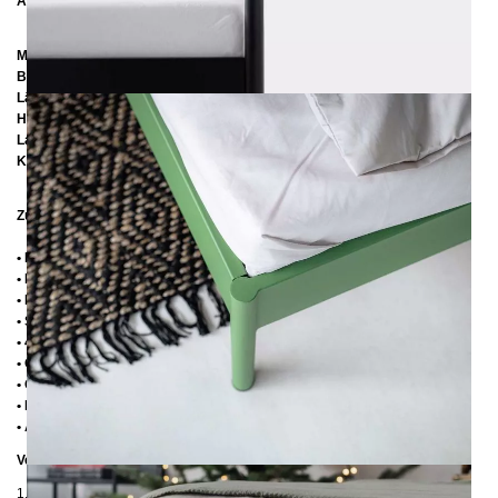
Abmessungen
Matratzengröße: 160 x 200 cm
Breite:
182 cm
Länge:
209 cm / 219 cm / 229 cm
Höhe: 92 cm
Lattenrostabsenkung: 14 cm
Kopfteilhöhe: 32 cm
Zusätzliche Informationen
• Handmade
• Pulverbeschichtet
• Fußstopfen aus Kunststoff
• Seitenablagen für Lattenrost 2,8 cm
• 4 cm breite Mitteltraverse mit Stützfuß
• Ohne Lattenrost
• Ohne Matratze
• Lieferzustand: Zerlegt (in 2 Kartons)
• Andere RAL-Farben auf Anfrage möglich
Verpackungsdetails
1. Karton: 210x80x2030 mm, ≈ 25 kg