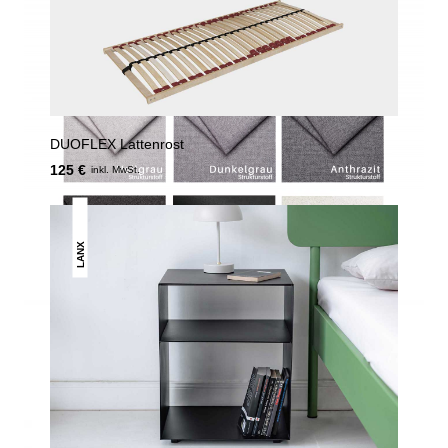
DUOFLEX Lattenrost
125 €
inkl. MwSt.
LANX