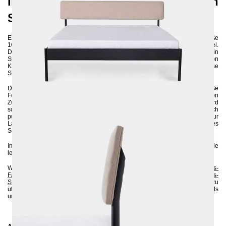
Innovation im Bereich
Schlafzimmermöbel
Erleben Sie das exklusive Metallbett ATROX Fibra in der großzügigen Größe
160x200 cm – unsere neueste Innovation im Bereich Schlafzimmermöbel.
Dieses Design-Bett ist nicht nur ein echter Blickfang, sondern auch ein
Symbol für Qualität, Eleganz und Einzigartigkeit. Mit einem Hauch von
Klassik und einer Prise Extravaganz vereint das ATROX Fibra zeitlose
Schönheit mit modernem Design.
Das gepolsterte Kopfteil überzeugt durch seine schlichte, zeitgemäße
Formgebung und die sanfte Neigung nach hinten, die zum entspannten
Zurücklehnen einlädt. Jedes Detail dieses exquisiten Möbelstücks wird
sorgfältig aus hochwertigem Stahl gefertigt und umweltfreundlich
pulverbeschichtet. Diese erstklassige Verarbeitung garantiert nicht nur
Langlebigkeit, sondern auch einen zeitlosen Stil, der sich nahtlos in jedes
Schlafzimmerambiente integriert.
Investieren Sie in das Metallbett ATROX Fibra 160x200 und genießen Sie
lebenslangen Komfort gepaart mit unvergleichlicher Eleganz.
Wenn Sie sich bezüglich der Farbe unsicher sind, können Sie bis zu 5
Gratis-
Farbproben
anfordern :-). Sie können auch gerne zusätzlich bis zu 5
Gratis-
Stoffmuster
bestellen, um sich von der Qualität und dem Aussehen zu
überzeugen. Auf diese Weise können Sie prüfen, ob die Farben des Metalls
und des Stoffs perfekt zu Ihrer Einrichtung passen.