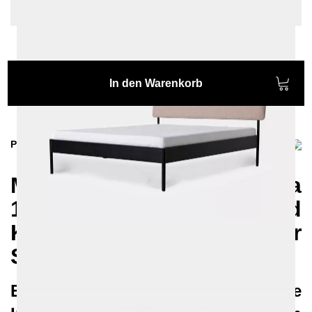
Hellgrau - Struktur
In den Warenkorb
Produktinformationen
Metallbett ATROX Fibra
160x200 – Eleganz und
Komfort für Ihr
Schlafzimmer
Entdecken Sie die exklusive