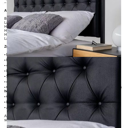
– wir senden Ihnen die passenden Stoffproben zu
Abmessungen
Breite: 146 cm
Länge: 206 cm / 216 cm / 226 cm
Höhe: 113 cm
Höhe bis zur Rahmenunterkante: 25 cm
Höhe bis zur Rahmenoberkante: 35 cm / 39 cm
Lattenrostabsenkung: 10 cm oder 14 cm
Zusätzliche Informationen
• Handmade
• Metall: Pulverbeschichtet
• 4 cm breite Mitteltraverse mit Stützfuß
• Fußstopfen aus Kunststoff
• Seitenablagen für Lattenrost 2,8 cm
• 4 cm breite Mitteltraverse mit Stützfuß
• Ohne Lattenrost (wir empfehlen bei Einlegetiefe von 10 cm max. 6-7 cm
hohe Lattenroste, damit die Matratze 3-4 cm in den Rahmen einsinkt)
• Ohne Matratze
• Lieferzustand: Zerlegt (in 3 Kartons)
• Andere RAL-Farben auf Anfrage möglich
Abgebildet: 160x200, Einlegetiefe 10 cm, Metall: Schwarz, Stoff: Kunstleder
schwarz