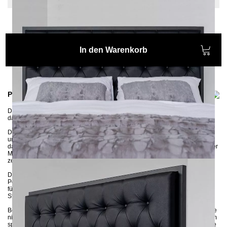
In den Warenkorb
Produktinformationen
Das Metallbett EKON ist eine modifizierte Version des Bettes SIMPLEX,
das
wir um einen Kopfteil erweitert haben. Für den optimalen Sitzkomfort.
Das Bett wird aus 3x3 cm Stahlprofilen in Handarbeit gefertigt und
umweltschonend pulverbeschichtet. Die breiten Seitenleisten sorgen dafür,
dass die Matratze ganz fest im Gestell sitzt und eine zusätzliche Stütze in der
Mitte des Bettes sorgt für noch mehr Stabilität. Das stabile Metallgestell wird
zerlegt an Sie geliefert und kann ganz einfach zusammengebaut werden.
Das gesteppte Bettkopfteil besteht aus stabiler MDF-Platte und einer
Polsterung aus hochelastischem Schaumstoff, der eine komfortable Stütze
für den Rücken bietet. Das Kopfteil ist entweder in einem weichen
Strukturstoff oder in elegantem Velours erhältlich.
Bei Fragen zur Farbwahl stehen wir Ihnen gerne zur Verfügung – zögern Sie
nicht, uns nach Farbmustern zu fragen! Wenn Sie auf der Suche nach einem
speziellen Stoff wie Bouclé oder ähnlichem sind, kontaktieren Sie uns gerne