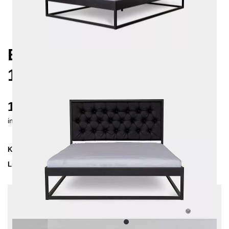
EKON METALLBETT
140X200 CM
1220 €
inkl. MwSt. inkl. Versandkosten (DE)
Kollektion
EKON
Lieferzeit
4-5 Wochen
| vsl. 4. Sep - 11. Sep
Konfiguration bearbeiten
Einlegetiefe: 10 cm, Sonderlänge: 210 cm, Stoff:
Dunkelgrau - Struktur, Farben:
Schwarz