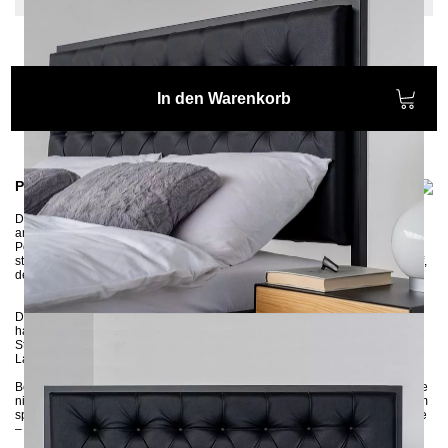
In den Warenkorb
Produktinformationen
Das moderne Metallbett EKON wird aus Profilen 3x3 cm gefertigt und
anschließend umweltschonend pulverbeschichtet. Dank hohem Kopfteil mit
Polsterung lädt es zu entspannten Lesestunden. Das Kopfteil besteht aus
stabiler MDF-Platte und einer Polsterung aus hochelastischem Schaumstoff,
der eine komfortable Stütze für den Rücken bietet.
Das stabile und robuste Bettgestell wird zerlegt geliefert und kann ohne
handwerkliches Wissen zusammengebaut werden. Dank Mitteltraverse mit
Stützfuß haben Sie die Möglichkeit sowohl einen Lattenrost als auch zwei
Lattenroste reinzulegen.
Bei Fragen zur Farbwahl stehen wir Ihnen gerne zur Verfügung – zögern Sie
nicht, uns nach Farbmustern zu fragen! Wenn Sie auf der Suche nach einem
speziellen Stoff wie Bouclé oder ähnlichem sind, kontaktieren Sie uns gerne
– wir senden Ihnen die passenden Stoffproben zu.