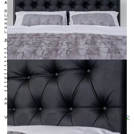
Abmessungen
Breite: 166 cm
Länge: 206 cm / 216 cm / 226 cm
Höhe: 113 cm
Höhe bis zur Rahmenunterkante: 25 cm
Höhe bis zur Rahmenoberkante: 35 cm / 39 cm
Lattenrostabsenkung: 10 cm oder 14 cm
Zusätzliche Informationen
• Handmade
• Metall: Pulverbeschichtet
• 4 cm breite Mitteltraverse mit Stützfuß
• Fußstopfen aus Kunststoff
• Seitenablagen für Lattenrost 2,8 cm
• 4 cm breite Mitteltraverse mit Stützfuß
• Ohne Lattenrost (wir empfehlen bei Einlegetiefe von 10 cm max. 6-7 cm
hohe Lattenroste, damit die Matratze 3-4 cm in den Rahmen einsinkt)
• Ohne Matratze
• Lieferzustand: Zerlegt (in 3 Kartons)
• Andere RAL-Farben auf Anfrage möglich
Abgebildet: 160x200, Einlegetiefe 10 cm, Metall: Schwarz, Stoff: Kunstleder
schwarz
Versand & Lieferung