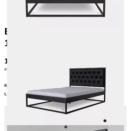
EKON METALLBETT
160X200 CM
1200 €
inkl. MwSt. inkl. Versandkosten (DE)
Kollektion
EKON
Lieferzeit
4-5 Wochen
| vsl. 4. Sep - 11. Sep
Konfiguration bearbeiten
Einlegetiefe: 10 cm, Sonderlänge: Keine, Stoff:
Schwarz - Struktur, Farben:
Anthrazit