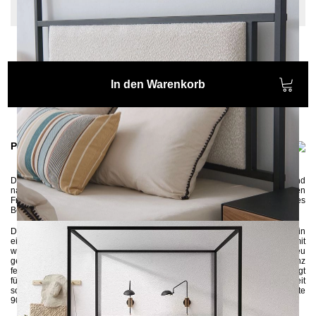
Einlegetiefe: 10 cm, Sonderlänge: 220 cm
In den Warenkorb
Produktinformationen
Das Himmelbett
MOLIS
ist eine gute Wahl für alle, die sich auch vor und
nach der Nachtruhe gern im Bett aufhalten – sei es zum ausgedehnten
Frühstück oder zum Lesen eines spannenden Buches. Das Design des
Bettes ist elegant modern, ohne dekorative Elemente.
Das Himmelbett wird aus 3x3 cm Stahlprofilen in Handarbeit gefertigt und in
einer der klassischen Farben umweltschonend pulverbeschichtet.
Das mit
weichem Stoff gepolsterte Kopfteil kann abgenommen und falls nötig neu
gepolstert werden. Die Seitenleisten sorgen dafür, dass die Matratze ganz
fest im Gestell sitzt und eine zusätzliche Stütze in der Mitte des Bettes sorgt
für noch mehr Stabilität. Dank der Mitteltraverse haben Sie die Möglichkeit
sowohl einen großen Lattenrost 180x200 als auch zwei kleine Lattenroste
90x200 reinzulegen.