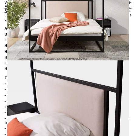
Wenn Sie sich bezüglich der Farbe unsicher sind, können Sie bis zu 5
Gratis-
Farbproben
anfordern :-). Sie können auch gerne zusätzlich bis zu 5
Gratis-
Stoffmuster
bestellen, um sich von der Qualität und dem Aussehen zu
überzeugen. Auf diese Weise können Sie prüfen, ob die Farben des Metalls
und des Stoffs perfekt zu Ihrer Einrichtung passen.
Abmessungen
Breite:
186 cm
Länge:
206 cm / 216 cm / 226 cm
Höhe:
200 cm
Höhe bis zur Rahmenunterkante:
25 cm
Höhe bis zur Rahmenoberkante:
35 cm / 39 cm
Lattenrostabsenkung:
10 cm / 14 cm
Höhe von Kopfteil-Element:
60 cm
Zusätzliche Informationen
• Handmade
• Metall: Pulverbeschichtet
• Stoff: 100% Polyester (andere Farben auf Nachfrage)
• 4 cm breite Mitteltraverse mit Stützfuß
• Fußstopfen aus Kunststoff
• Seitenablagen für Lattenrost 2,8 cm
• Ohne Lattenrost (wir empfehlen bei Einlegetiefe von 10 cm max. 6-7 cm
hohe Lattenroste, damit die Matratze 3-4 cm in den Rahmen einsinkt)
• Ohne Matratze
• Lieferzustand: Zerlegt (in 4 Kartons)