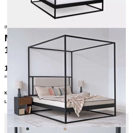
INDUSTRIAL/
CONTEMPORAIN
MOLIS HIMMELBETT
180X200
1690 €
inkl. MwSt. inkl. Versandkosten (DE)
Kollektion
MOLIS
Lieferzeit
3-4 Wochen
| vsl. 29. Aug - 5. Sep
Konfiguration bearbeiten
Farben:
Anthrazit, Stoff:
Beige - Struktur,