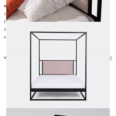
Verpackungsdetails
1. Karton: 2050 x 420 x 100 mm, ≈ 21 kg
2. Karton: 2100 x 180 x 130 mm, ≈ 28 kg
3. Karton: 1850 x 650 x 80 mm, ≈ 19 kg
4. Karton: 1900 x 420 x 100 mm, ≈ 17 kg
Versand & Lieferung
DAS KÖNNTE DIR AUCH
GEFALLEN