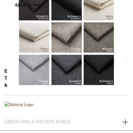
425 €
inkl. MwSt.
E-Mail: info@notoria.de
Telefon: +49 (0) 30 / 3450 5420
Mo. - Fr. 8.00 - 15.30 Uhr
ÜBER UNS & RECHTLICHES