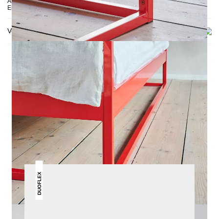
Abgebildet: 90x200, Einlegetiefe 10 cm, Anthrazit, Schwarz, Rot &
Einlegetiefe 14 cm, unbehandelter Stahl
Versand & Lieferung
DAS KÖNNTE DIR AUCH
GEFALLEN
DUOFLEX