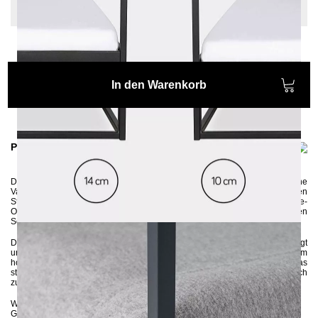
Sonderlänge: Keine
In den Warenkorb
Produktinformationen
Das schlichte und puristische Himmelbett
SIDERA
stellt eine moderne
Variante eines Himmelbettes dar. Auch ohne einem passenden
Stoff verwandelt es Ihr Schlafzimmer ganz schnell in eine gemütliche Ruhe-
Oase. In der Größe 120x200 perfekt als Schlafplatz in einem kleinen
Schlafzimmer oder als cooles Einzelbett in einem Jugendzimmer.
Das Metallbett wird aus 3x3 cm Vierkantrohren in Handarbeit gefertigt
und anschließend umweltschonend pulverbeschichtet. Die 10 cm oder 14 cm
hohen Seitenleisten sorgen dafür, dass die Matratze fest im Gestell sitzt. Das
stabile Metallgestell wird zerlegt an Sie geliefert und kann ganz einfach
zusammengebaut werden.
Wenn Sie sich bezüglich der Farbe unsicher sind, können Sie
hier
bis zu 5
Gratis-Farbproben anfordern :-)