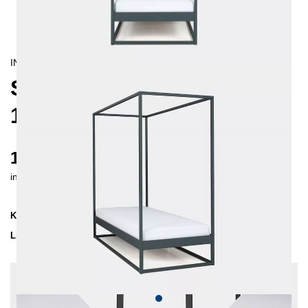
INDUSTRIAL/
CONTEMPORAIN
SIDERA HIMMELBETT
120X200 CM
1040 €
inkl. MwSt. inkl. Versandkosten (DE)
Kollektion
SIDERA
Lieferzeit
2-3 Wochen
| vsl. 20. Aug - 27. Aug
Konfiguration bearbeiten
Einlegetiefe: 14 cm, Farben:
Dunkelblau,