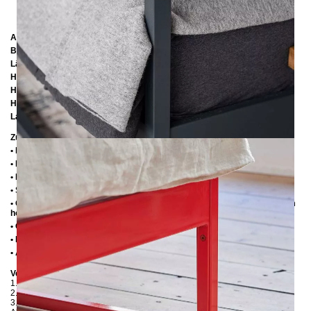
Abmessungen
Breite:
126 cm
Länge:
206 cm
Höhe:
200 cm / 216 cm / 226 cm
Höhe bis zur Rahmenunterkante:
25 cm
Höhe bis zur Rahmenoberkante:
35 cm / 39 cm
Lattenrostabsenkung:
10 cm oder 14 cm
Zusätzliche Informationen
• Handmade
• Metall: Pulverbeschichtet
• Fußstopfen aus Kunststoff
• Seitenablagen für Lattenrost 2,8 cm
• Ohne Lattenrost (wir empfehlen bei Einlegetiefe von 10 cm max. 6-7 cm
hohe Lattenroste, damit die Matratze 3-4 cm in den Rahmen einsinkt)
• Ohne Matratze
• Lieferzustand: Zerlegt
• Andere RAL-Farben auf Anfrage möglich
Verpackungsdetails
1. Karton: 2100x180x130 mm, ≈ 20 kg
2. Karton: 1300x420x100 mm, ≈ 15 kg
3. Karton: 2050x420x100 mm, ≈ 15 kg