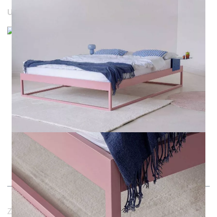
UNSERE WEBSEITEN
Durchschnittliche Bewertung von NOTORIA bei Trustami:
4.98 / 5.00
mit
1.205
Bewertungen
|
Bewertungsgrundlage des Anbieters: 4 Verkaufs- und 1
Bewertungsplattformen
|
14
Jahre Erfahrung
Zahlungsmethoden