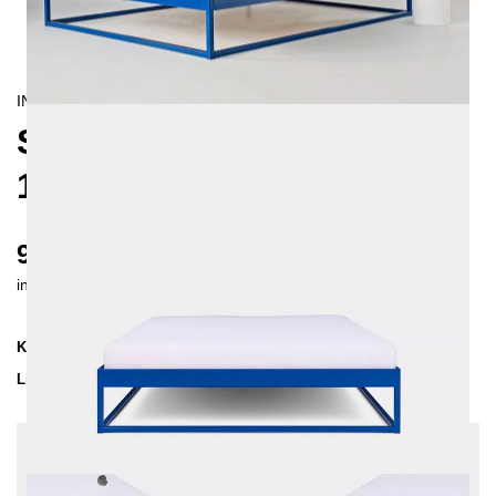
INDUSTRIAL/
CONTEMPORAIN
SIMPLEX METALLBETT
160X200
965 €
inkl. MwSt. inkl. Versandkosten (DE)
Kollektion
SIMPLEX
Lieferzeit
2-3 Wochen
| vsl. 21. Aug - 28. Aug
Konfiguration bearbeiten
Farben:
Unbehandelter Stahl, Einlegetiefe: 14 cm,