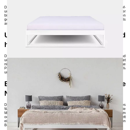
Das Metallbett SIMPLEX besticht durch sein schlichtes Design ohne Kopf-
und Fußteil, was Ihnen viel gestalterischen Freiraum für Ihr Schlafzimmer
bietet. Durch die Verwendung der richtigen Textilien können Sie sich einen
gemütlichen und modernen Rückzugsort schaffen, der sowohl elegant als
auch ausgefallen wirken kann, je nach Farbausführung.
Umweltfreundliche Herstellung und
hohe Langlebigkeit
Das Bett wird aus hochwertigen 3x3 cm Stahlprofilen gefertigt und
umweltschonend pulverbeschichtet. Diese Herstellungsweise gewährleistet
nicht nur eine hohe Stabilität des Bettes, sondern auch eine nachhaltige
Produktion. Metallbetten sind aufgrund ihrer Recyclingfähigkeit zu fast 100%
und ihrer Langlebigkeit eine umweltfreundliche Wahl für Ihr Zuhause.
Einfacher Aufbau und flexible
Nutzungsmöglichkeiten
Das zerlegte Bettgestell wird geliefert und kann ohne großes handwerkliches
Wissen schnell und unkompliziert zusammengebaut werden. Sie haben die
Möglichkeit, entweder ein großes Lattenrost mit den Maßen 160x200 cm
oder zwei kleine Lattenroste mit den Maßen 80x200 cm in das Bett
einzulegen. Dadurch können Sie das Bett ganz nach Ihren individuellen
Bedürfnissen anpassen.