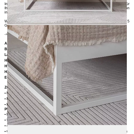
Insgesamt ist das Metallbett SIMPLEX nicht nur eine stilvolle Ergänzung für
Ihr Schlafzimmer, sondern auch eine nachhaltige und langlebige Investition
in Ihre Wohnqualität.
Wenn Sie sich bezüglich der Farbe unsicher sind, können Sie
hier
bis zu 5
Gratis-Farbproben anfordern :-)
-> NEU:
Hier
finden Sie passende Lattenroste.
Abmessungen
Breite:
166 cm
Länge:
206 cm / 216 cm / 226 cm
Höhe:
35 cm / 39 cm
Höhe bis zur Rahmenoberkante bei Einlegetiefe 10 cm: 35 cm
Höhe bis zur Rahmenoberkante bei Einlegetiefe 14 cm: 39 cm
Einlegetiefe = Blendenhöhe: 10 cm oder 14 cm
Zusätzliche Informationen
• Handmade
• Pulverbeschichtet
• Die Variante "Unbehandelter Stahl" wird mit einem matten Klarlack
pulverbeschichtet
• Fußstopfen aus Kunststoff
• Seitenablagen für Lattenrost 2,8 cm
• 4 cm breite Mitteltraverse
• Ohne Lattenrost (wir empfehlen bei Einlegetiefe von 10 cm max. 6-7 cm