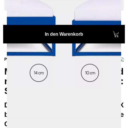
Sonderlänge: 210 cm
In den Warenkorb
Produktinformationen
Modernes und
nachhaltiges Metallbett:
SIMPLEX
Das geradlinige Metallbett SIMPLEX
bietet vielfältige
Gestaltungsmöglichkeiten