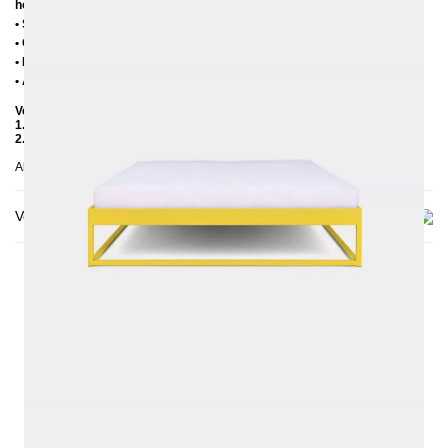
hohe Lattenroste, damit die Matratze 3-4 cm in den Rahmen einsinkt)
• Sitzhöhe = 25 cm + Höhe Lattenrost + Höhe Matratze
• Ohne Matratze
• Lieferzustand: Zerlegt (in 2 Kartons)
• Andere RAL-Farben auf Anfrage möglich
Verpackungsdetails
1. Karton: 210x80x2030 mm, ≈ 20 kg
2. Karton: 1700x420x100 mm, ≈ 25 kg
Abgebildet: 160x200, Einlegetiefe 10 cm, alle Farben
Versand & Lieferung
DAS KÖNNTE DIR AUCH
GEFALLEN