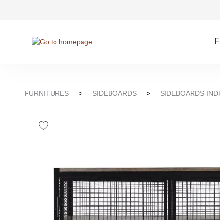
kip to search
Skip to main navigation
F
FURNITURES
>
SIDEBOARDS
>
SIDEBOARDS IND