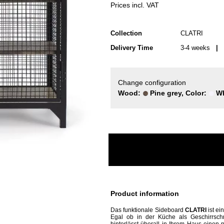
Prices incl. VAT
Collection
CLATRI
Delivery Time
3-4 weeks
| d
Change configuration
Wood:
Pine grey, Color:
Wh
Product information
Das funktionale Sideboard
CLATRI
ist ei
Egal ob in der Küche als Geschirrsch