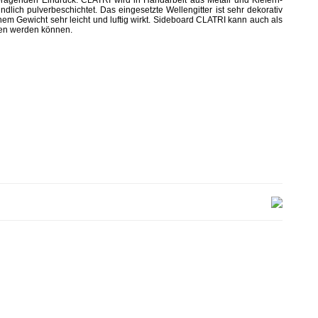
 prägenden Eindruck. CLATRI wird in Handarbeit aus Metall und Kiefern-
dlich pulverbeschichtet. Das eingesetzte Wellengitter ist sehr dekorativ
nem Gewicht sehr leicht und luftig wirkt. Sideboard CLATRI kann auch als
en werden können.