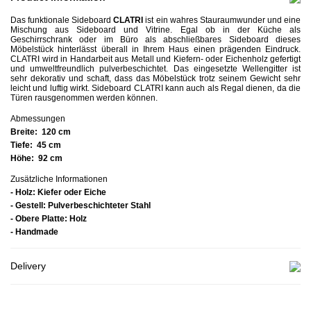
Das funktionale Sideboard
CLATRI
ist ein wahres Stauraumwunder und eine
Mischung aus Sideboard und Vitrine. Egal ob in der Küche als
Geschirrschrank oder im Büro als abschließbares Sideboard dieses
Möbelstück hinterlässt überall in Ihrem Haus einen prägenden Eindruck.
CLATRI wird in Handarbeit aus Metall und Kiefern- oder Eichenholz gefertigt
und umweltfreundlich pulverbeschichtet. Das eingesetzte Wellengitter ist
sehr dekorativ und schaft, dass das Möbelstück trotz seinem Gewicht sehr
leicht und luftig wirkt. Sideboard CLATRI kann auch als Regal dienen, da die
Türen rausgenommen werden können.
Abmessungen
Breite:
120 cm
Tiefe:
45 cm
Höhe:
92 cm
Zusätzliche Informationen
- Holz: Kiefer oder Eiche
- Gestell: Pulverbeschichteter Stahl
- Obere Platte: Holz
- Handmade
Delivery