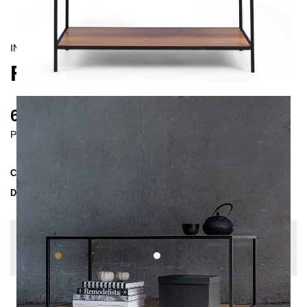
INDUSTRIAL/
CONTEMPORAIN
FINIS COFFEE TABLE
670 €
Prices incl. VAT
Collection
FINIS
Delivery Time
3-4 weeks
| del. 29. Aug - 5. Sep
Change configuration
Wood:
Oak nature, Color:
White