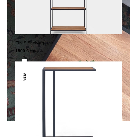
FINIS Shelving Unit
1500 €
with VAT.
VETA