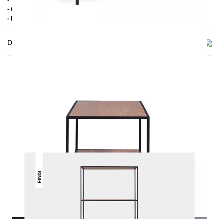
- Tischplatte: Eiche
- Gestell aus quadratischen Vierkantstäben
- Handmade
Delivery
THIS MAY INTREST YOU
FINIS