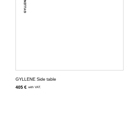
GYLLENE
GYLLENE Side table
405 €
with VAT.