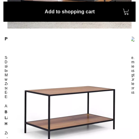
Add to shopping cart
Product information
Schlichte Eleganz gepaart mit natürlichem Charme.
Der filigrane
Couchtisch FINIS
aus der Kollektion SKOG, die in einem
skandinavischen Stil designt wurde, wirkt sehr leicht und harmonisch.
Die
beiden Eichenplatten werden in Handarbeit sehr dünn geschliffen und in das
Metallgestell, das aus vollen quadratischen Eisenstäben 14x14 mm gefertigt
wurde, präzise eingesunken. Die praktische Ablage bietet genug Platz
für
Zeitschriften, Kataloge, Fernbedienungen uvm. Die Größe des Tisches wurde
so gewählt, dass FINIS sowohl zu einem 2er Sofa als auch zu einer
Eckcouch passt. Das Metall wird umweltschonend pulverbeschichtet und das
Eichenholz lackiert.
Abmessungen
Breite:
90 cm
Länge:
45 cm
Höhe:
45 cm
Zusätzliche Informationen