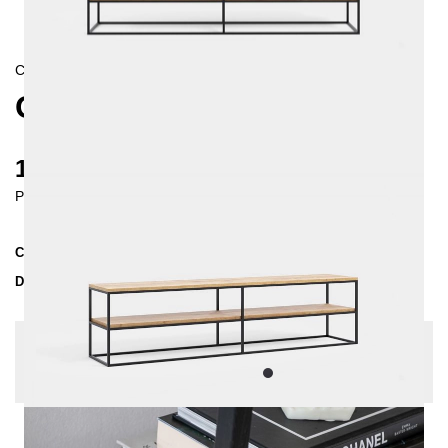
CONTEMPORAIN/
SKANDINAVISCH
OSSA TV-LOWBOARD 200
1395 €
Prices incl. VAT
Collection
OSSA
Delivery Time
3-4 weeks
| del. 30. Aug - 6. Sep
Change configuration
Wood: Oak slightly knotty, Color:
Black