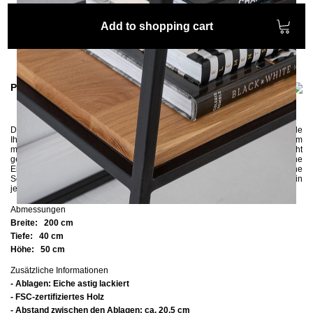
Add to shopping cart
Product information
Der zwei Meter lange
TV Lowboard OSSA
ist ein perfekter Standplatz für alle
Ihre Multimedia-Geräte und vieles mehr, gleichzeitig vermag es, den Raum
mit seinem modernen Aussehen zu bereichern.
Dank des schlicht
gehaltenen Gestells aus pulverbeschichtetem Metall kommt das schöne
Eichenholz besonders gut zur Geltung.
Die minimalistische Gestaltung ohne
Seitenteile und ohne Rückwand wirkt
sehr modern und
fügt sich in
jede
Einrichtung ausgezeichnet ein.
Abmessungen
Breite:
200 cm
Tiefe:
40 cm
Höhe:
50 cm
Zusätzliche Informationen
- Ablagen: Eiche astig lackiert
- FSC-zertifiziertes Holz
- Abstand zwischen den Ablagen: ca. 20,5 cm