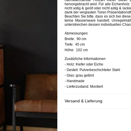
nachwachsende Holzart Kiefer bietet
hervorgebracht wird. Für alle Eichenholz F
nicht astig & geölt oder nicht astig & lac
dank der verglasten Türen Präsentationsfl
Beachten Sie bitte, dass es sich bei die
keine Massenware handelt. Unregelmäßi
unterstreichen dessen individuellen Chara
Abmessungen
Breite:
90 cm
Tiefe:
45 cm
Höhe:
102 cm
Zusätzliche Informationen
- Holz: Kiefer oder Eiche
- Gestell: Pulverbeschichteter Stahl
- Glas: grau getönt
- Handmade
- Lieferzustand: Montiert
Versand & Lieferung