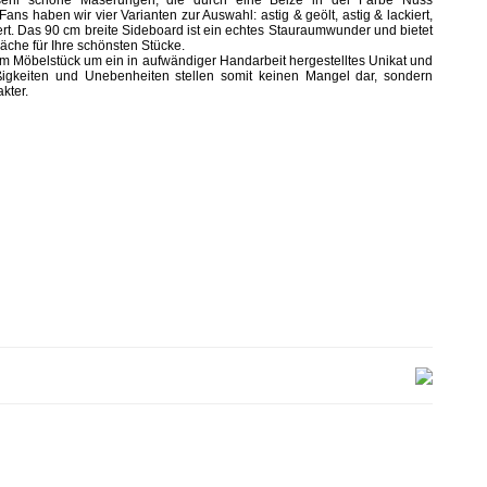
 sehr schöne Maserungen, die durch eine Beize in der Farbe Nuss
ans haben wir vier Varianten zur Auswahl: astig & geölt, astig & lackiert,
kiert. Das 90 cm breite Sideboard ist ein echtes Stauraumwunder und bietet
äche für Ihre schönsten Stücke.
sem Möbelstück um ein in aufwändiger Handarbeit hergestelltes Unikat und
gkeiten und Unebenheiten stellen somit keinen Mangel dar, sondern
kter.