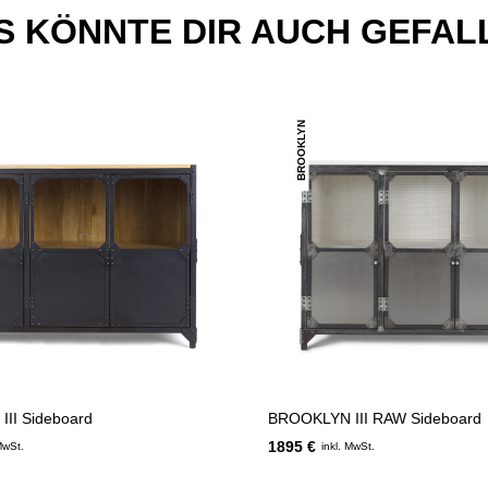
S KÖNNTE DIR AUCH GEFAL
BROOKLYN
II Sideboard
BROOKLYN III RAW Sideboard
1895 €
MwSt.
inkl. MwSt.