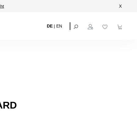
ht
X
DE
|
EN
ARD