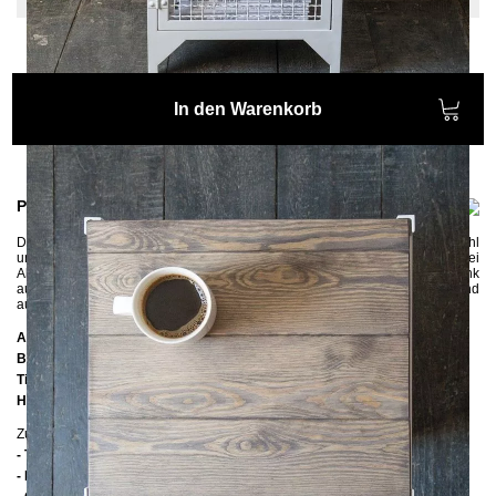
In den Warenkorb
Produktinformationen
Der aussergewöhnliche Nachtschrank
CLATRI
wird aus Metallgitter, Stahl
und Kiefernholz gefertigt. Der kleine Nachtschrank bietet mit seinem zwei
Ablageflächen reichlich Platz für Bücher, Zeitschriften, etc.
Ein Nachtschrank
aus Wellengitter
, der sich perfekt für eine moderne und
authentische
Schlafzimmereinrichtung
im Industrial-Stil
eignet.
Abmessungen
Breite:
40 cm
Tiefe:
35 cm
Höhe:
60 cm
Zusätzliche Informationen
- Türanschlag: Links
- Holz: Kiefer grau gebeizt