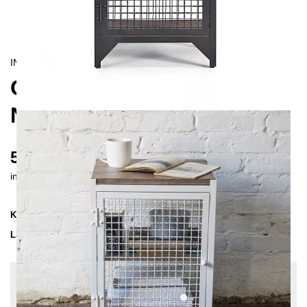
INDUSTRIAL
CLATRI L
NACHTSCHRANK
530 €
inkl. MwSt. inkl. Versandkosten (DE)
Kollektion
CLATRI
Lieferzeit
3-4 Wochen
| vsl. 27. Aug - 3. Sep
Konfiguration bearbeiten
Holzfarbe:
Kiefer-Grau, Farben:
Weiß