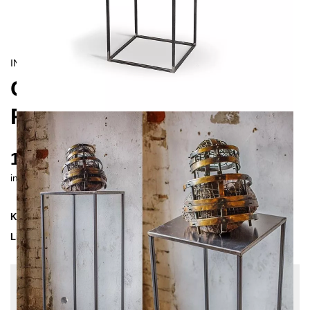
INDUSTRIAL/
CONTEMPORAIN
CREPIDO SOCKEL
PODEST 90 CM
195 €
inkl. MwSt. inkl. Versandkosten (DE)
Kollektion
CREPIDO
Lieferzeit
2-3 Wochen
| vsl. 23. Aug - 30. Aug
Konfiguration bearbeiten
Farben:
Unbehandelter Stahl