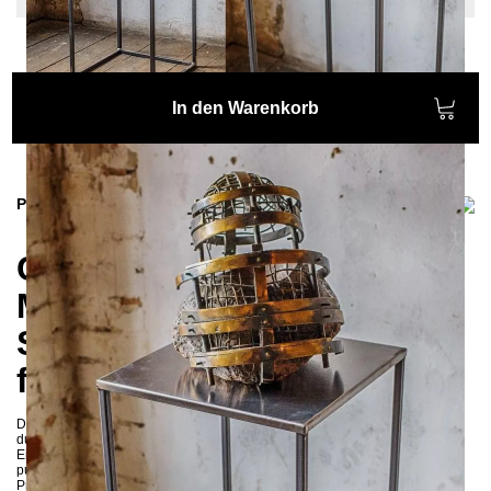
In den Warenkorb
Produktinformationen
CREPIDO Sockel 90 cm –
Minimalistischer
Skulpturenständer mit
filigraner Ästhetik
Der
CREPIDO Sockel
in der kompakten Größe
26 × 26 × 90 cm
überzeugt
durch sein reduziertes, filigranes Design und seine vielseitige
Einsatzmöglichkeit. Gefertigt aus feinen Vierkantrohr-Profilen und einer
pulverbeschichteten Stahlplatte, bietet er eine stilvolle und sichere
Präsentationsfläche für
Skulpturen, Pflanzen, Lautsprecher, Lampen oder