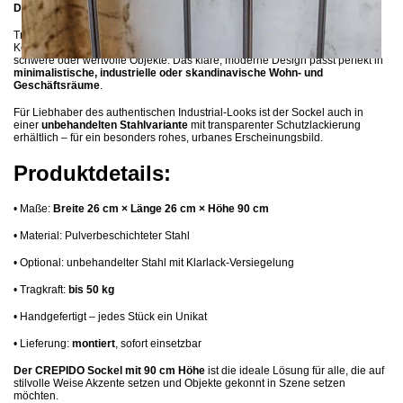
Dekorationsobjekte
aller Art.
Trotz seiner zarten Optik ist der Sockel äußerst stabil: Die handgefertigte
Konstruktion trägt mühelos bis zu
50 kg
und eignet sich somit auch für
schwere oder wertvolle Objekte. Das klare, moderne Design passt perfekt in
minimalistische, industrielle oder skandinavische Wohn- und
Geschäftsräume
.
Für Liebhaber des authentischen Industrial-Looks ist der Sockel auch in
einer
unbehandelten Stahlvariante
mit transparenter Schutzlackierung
erhältlich – für ein besonders rohes, urbanes Erscheinungsbild.
Produktdetails:
•
Maße:
Breite 26 cm × Länge 26 cm × Höhe 90 cm
•
Material: Pulverbeschichteter Stahl
•
Optional: unbehandelter Stahl mit Klarlack-Versiegelung
•
Tragkraft:
bis 50 kg
•
Handgefertigt – jedes Stück ein Unikat
•
Lieferung:
montiert
, sofort einsetzbar
Der CREPIDO Sockel mit 90 cm Höhe
ist die ideale Lösung für alle, die auf
stilvolle Weise Akzente setzen und Objekte gekonnt in Szene setzen
möchten.