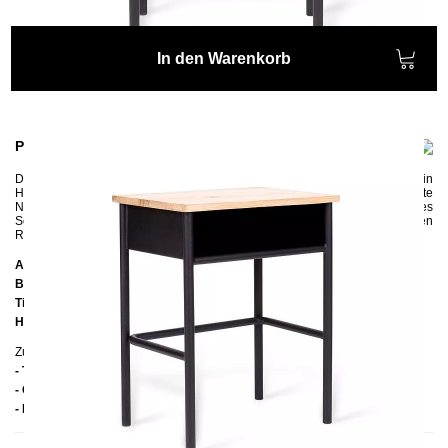
In den Warenkorb
Produktinformationen
Der aus Stahl und Eichenholz gefertigte
Nachttisch HERI II
wird in
Handarbeit gefertigt und überzeugt mit viel Charme
. Der pulverbeschichtete
Nachtschrank mit der schönen Tischplatte aus Eiche ist ein wahres
Schmuckstück in jedem Schlafzimmer. HERI II wurde passend zu unseren
Retro-Metallbetten designt, damit der Schlafzimmer perfekt gestaltet wird.
Abmessungen
Breite:
49 cm
Tiefe:
34 cm
Höhe:
60 cm
Zusätzliche Informationen
- Tischplatte: Eiche
- Gestell: Pulverbeschichteter Stahl
- Handmade