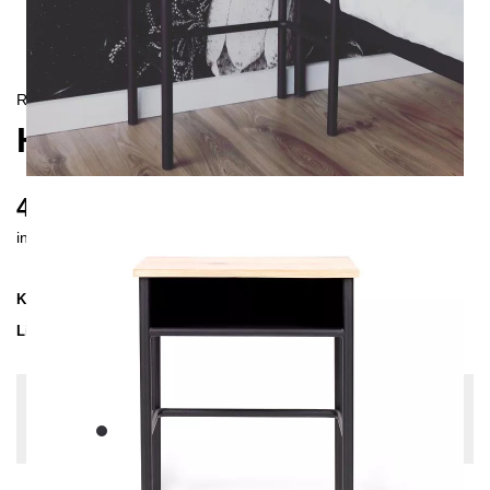
RETRO
HERI II NACHTTISCH
415 €
inkl. MwSt. inkl. Versandkosten (DE)
Kollektion
HERI
Lieferzeit
3-4 Wochen
| vsl. 30. Aug - 6. Sep
Konfiguration bearbeiten
Farben:
Schwarz