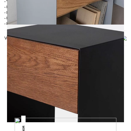
- Variante: Eiche in Nussbaumfarbe wird gebeizt
- Handmade
- Mit Rückwand
- Mit Gummischonern
- Lieferzustand: Montiert
Versand & Lieferung
DAS KÖNNTE DIR AUCH
GEFALLEN
ARBOR