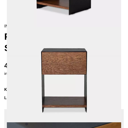
INDUSTRIAL/
CONTEMPORAIN
RAMUS NACHTTISCH MIT
SCHUBLADE
475 €
inkl. MwSt. inkl. Versandkosten (DE)
Kollektion
RAMUS
Lieferzeit
3-4 Wochen
| vsl. 27. Aug - 3. Sep
Konfiguration bearbeiten
Farben:
Schwarz, Holzfarbe: Eiche in Nussbaum