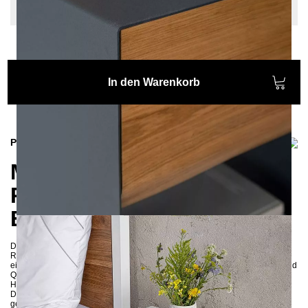
Farbe, Schubladenfront: Gerade Kante
In den Warenkorb
Produktinformationen
Moderner Nachttisch
RAMUS aus Stahl und
Eichenholz
Dank hochwertiger Materialien und sorgfältiger Fertigung ist der Nachttisch
RAMUS nicht nur schön, sondern auch äußerst langlebig und solide. Es ist
eine ausgezeichnete Wahl für diejenigen, die Wert auf Funktionalität, Stil und
Qualität legen. Der Nachttisch wird aus Stahlblech und Eichenholz in
Handarbeit gefertigt und anschließend pulverbeschichtet.
Die Schubladenfront gibt es entweder mit natürlicher Baumkante oder mit
gerader Kante. Die natürliche Baumkante macht jedes Nachttisch zu einem