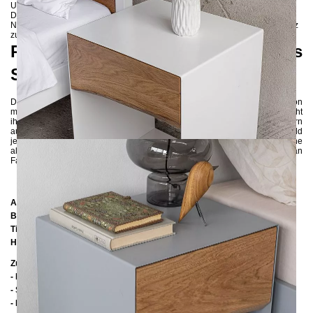
Unikat. Bitte beachte, dass bei jedem Exemplar die Kante anders ausfällt.
Die Front wird aus einem einzigen Stück Holz gefertigt. Wenn Sie zwei
Nachttische bestellen, versuchen wir die Fronten aus denselbem Stück Holz
zu fertigen.
Praktische Ergänzung für das
Schlafzimmer
Der Nachttisch RAMUS passt perfekt in verschiedene Einrichtungsstile, von
modern bis klassisch. Sein minimalistisches, aber raffiniertes Design macht
ihn nicht nur zu einer praktischen Ergänzung für das Schlafzimmer, sondern
auch zu einem eleganten Dekorationselement, das das Erscheinungsbild
jedes Raumes bereichert. Dieser Nachttisch passt sowohl in skandinavische
als auch in industrielle Innenräume und die große Auswahl an
Farbkombinationen ermöglicht es, den gewünschten Effekt zu erzielen.
Abmessungen
Breite:
40 cm
Tiefe:
35 cm
Höhe:
55 cm
Zusätzliche
Informationen
- Metall pulverbeschichtet
- Soft-Close-Schubladenführungen
- Holz: Eiche mit mattem Klarlack versiegelt