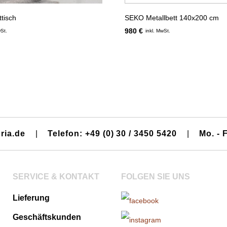
tisch
SEKO Metallbett 140x200 cm
980 €
wSt.
inkl. MwSt.
ria.de
|
Telefon: +49 (0) 30 / 3450 5420
|
Mo. - F
SERVICE & KONTAKT
FOLGEN SIE UNS
Lieferung
Geschäftskunden