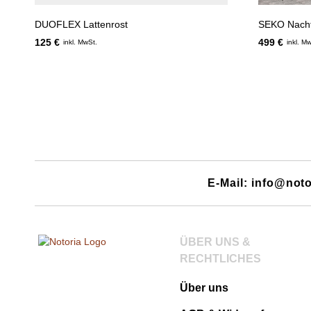
DUOFLEX Lattenrost
SEKO Nacht
125 €
499 €
inkl. MwSt.
inkl. M
E-Mail: info@noto
ÜBER UNS &
RECHTLICHES
Über uns