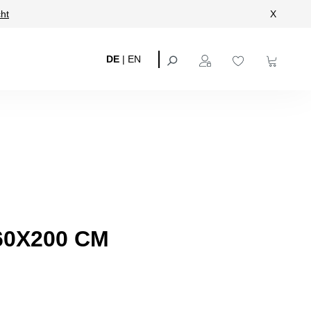
ht
X
DE
|
EN
60X200 CM