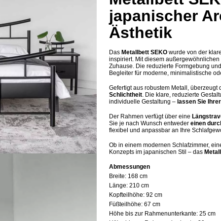
japanischer Ar
Ästhetik
Das
Metallbett SEKO
wurde von der klar
inspiriert. Mit diesem außergewöhnlichen
Zuhause. Die reduzierte Formgebung und 
Begleiter für moderne, minimalistische o
Gefertigt aus robustem Metall, überzeugt
Schlichtheit
. Die klare, reduzierte Gestal
individuelle Gestaltung –
lassen Sie Ihrer
Der Rahmen verfügt über eine
Längstrave
Sie je nach Wunsch entweder
einen durc
flexibel und anpassbar an Ihre Schlafgew
Ob in einem modernen Schlafzimmer, einem
Konzepts im japanischen Stil – das
Metal
Abmessungen
Breite:
168 cm
Länge:
210 cm
Kopfteilhöhe:
92 cm
Füßteilhöhe:
67 cm
Höhe bis zur Rahmenunterkante:
25 cm