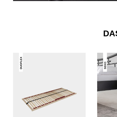
DA
DUOFLEX
SEKO