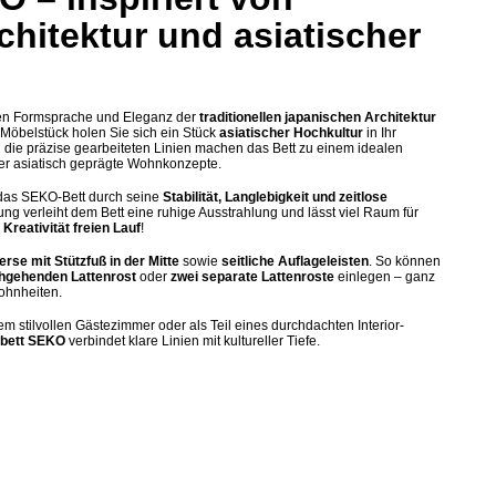
chitektur und asiatischer
en Formsprache und Eleganz der
traditionellen japanischen Architektur
 Möbelstück holen Sie sich ein Stück
asiatischer Hochkultur
in Ihr
die präzise gearbeiteten Linien machen das Bett zu einem idealen
der asiatisch geprägte Wohnkonzepte.
 das SEKO-Bett durch seine
Stabilität, Langlebigkeit und zeitlose
tung verleiht dem Bett eine ruhige Ausstrahlung und lässt viel Raum für
 Kreativität freien Lauf
!
rse mit Stützfuß in der Mitte
sowie
seitliche Auflageleisten
. So können
hgehenden Lattenrost
oder
zwei separate Lattenroste
einlegen – ganz
ohnheiten.
 stilvollen Gästezimmer oder als Teil eines durchdachten Interior-
lbett SEKO
verbindet klare Linien mit kultureller Tiefe.