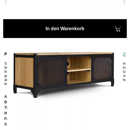
In den Warenkorb
Produktinformationen
Setzen Sie mit einem TV Lowboard im Industrial Look trendige Akzente in
ihrem Wohnzimmer. Das robuste TV Lowboard
STATEN ISLAND
wird in
liebervoller Handarbeit aus Stahl, Streckmetall und Kiefern- oder Eichenholz
gefertigt. Das Lowboard ist 145 cm breit und bietet damit genügend Platz für
alle TV-Geräte. Die Kabel können durch die auf der Rückseite des Boards
befindlichen Öffnungen geführt werden.
Abmessungen
Breite:
145 cm
Tiefe:
45 cm
Höhe:
52 cm
Fächer Mitte:
H 14,5 x B 44 x T 40 cm
Seiten-Fächer:
H 31,8 x B 44 x T 40 cm