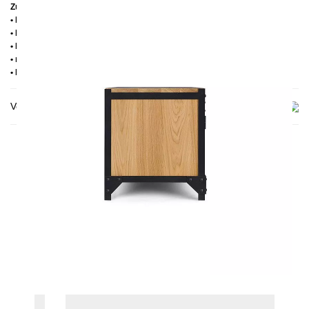
Zusätzliche Informationen
• Handmade
• Metall: Pulverbeschichtet
• Holz: Kiefernholz oder Eichenholz massiv
• mit 3 Kabelausführungen
• Lieferzustand: Montiert
Versand & Lieferung
DAS KÖNNTE DIR AUCH
GEFALLEN