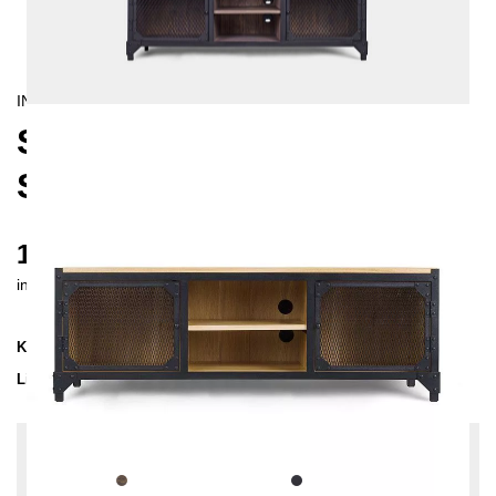
INDUSTRIAL
STATEN ISLAND M TV-
SIDEBOARD
1495 €
inkl. MwSt. inkl. Versandkosten (DE)
Kollektion
STATEN
Lieferzeit
3-4 Wochen
| vsl. 28. Aug - 4. Sep
Konfiguration bearbeiten
Holzfarbe:
Kiefer-Grau, Farben:
Schwarz