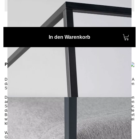
Sonderlänge: Keine
In den Warenkorb
Produktinformationen
Das Himmelbett TERRA stellt eine modifizierte Version des Modells SIDERA
dar und ist für Alle, die entweder Staubsaugerroboter besitzen oder den
Stauraum unter dem Bett nutzen möchten geeignet.
Das Himmelbett wird aus Vierkantrohren in Handarbeit gefertigt und in einen
ausgewählten Farbton umweltschonend pulverbeschichtet. Die breiten
Seitenleisten entweder in einer Höhe von 10 cm oder 14 cm sorgen dafür,
dass die Matratze ganz fest im Gestell sitzt und nicht verrutscht. Das stabile
Bettgestell wird zerlegt an Sie geliefert und kann recht schnell montiert
werden. Sie können sowohl ein großes Lattenrost 140x200 als auch zwei
kleine Lattenroste 70x200 benutzen.
Wenn Sie sich bezüglich der Farbe unsicher sind, können Sie
hier
bis zu 5
Gratis-Farbproben anfordern :-)