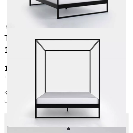
INDUSTRIAL/
CONTEMPORAIN
TERRA HIMMELBETT
140X200
1065 €
inkl. MwSt. inkl. Versandkosten (DE)
Kollektion
TERRA
Lieferzeit
4-5 Wochen
| vsl. 6. Sep - 13. Sep
Konfiguration bearbeiten
Einlegetiefe: 10 cm, Farben:
Schwarz,