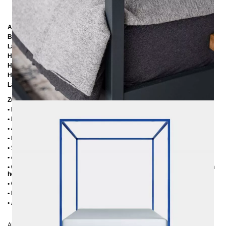
Abmessungen
Breite: 14
6 cm
Länge:
206 cm / 216 cm / 226 cm
Höhe:
200 cm
Höhe bis zur Rahmenunterkante:
25 cm
Höhe bis zur Rahmenoberkante:
35 cm / 39 cm
Lattenrostabsenkung:
10 cm oder 14 cm
Zusätzliche Informationen
• Handmade
• Metall: Pulverbeschichtet
• 4 cm breite Mitteltraverse mit Stützfuß
• Fußstopfen aus Kunststoff
• Seitenablagen für Lattenrost 2,8 cm
• 4 cm breite Mitteltraverse mit Stützfuß
• Ohne Lattenrost (wir empfehlen bei Einlegetiefe von 10 cm max. 6-7 cm
hohe Lattenroste, damit die Matratze 3-4 cm in den Rahmen einsinkt)
• Ohne Matratze
• Lieferzustand: Zerlegt (in 3 Kartons)
• Andere RAL-Farbtöne auf Anfrage möglich
Abgebildet: Einlegetiefe 10 cm