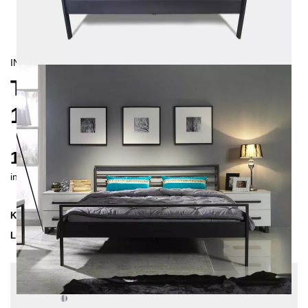
INDUSTRIAL/
CONTEMPORAIN
TUISTO METALLBETT
140X200 CM
1165 €
inkl. MwSt. inkl. Versandkosten (DE)
Kollektion
TUISTO
Lieferzeit
3-4 Wochen
| vsl. 29. Aug - 5. Sep
Konfiguration bearbeiten
Farben:
Silber