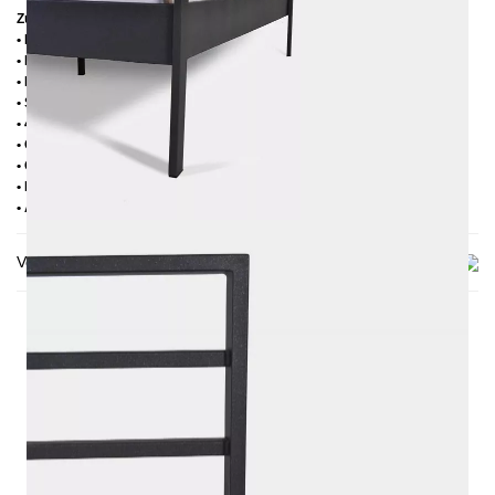
Zusätzliche Informationen
• Handmade
• Pulverbesichtet
• Fußstopfen aus Kunststoff
• Seitenablagen für Lattenrost 2,8 cm
• 4 cm breite Mitteltraverse
• Ohne Lattenrost
• Ohne Matratze
• Lieferzustand: Zerlegt (in 2 Kartons)
• Andere RAL-Farben auf Anfrage möglich
Versand & Lieferung
DAS KÖNNTE DIR AUCH
GEFALLEN