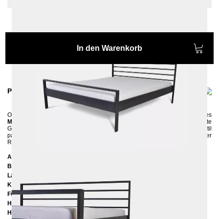
In den Warenkorb
Produktinformationen
Originell, minimalistisch und modern, dies sind die Eigenschaften des
Metallbettes
TUISTO
. Das aus Vierkantrohren in Handarbeit gefertigte
Gestell wird in vier eleganten Farben angeboten, die perfekt zu seinem Stil
passen. Ein Metallbett, das sich durch die klaren und einfachen Linien jeder
Raumsituation anpasst. Probieren Sie es aus.
Abmessungen
Breite:
149 cm
Länge:
207 cm
Kopfteilhöhe: 95
cm
Füßteilhöhe: 60
cm
Höhe bis zur Rahmenunterkante:
25 cm
Höhe bis zur Rahmenoberkante:
39 cm