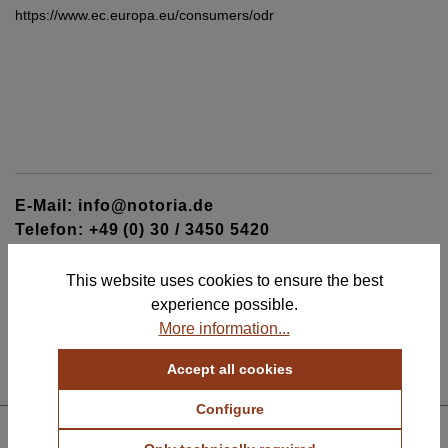
https://www.ec.europa.eu/consumers/odr
E-Mail: info@notoria.de
Telefon: +49 (0) 30 / 3450 5420
Mon - Fri 8:00 a.m. - 3:30 p.m.
This website uses cookies to ensure the best
experience possible.
More information...
Accept all cookies
ABOUT & TERMS
Configure
SERVICE & CONTACT