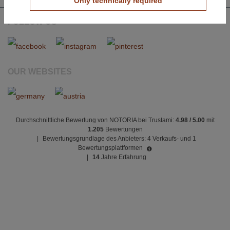
Only technically required
FOLLOW US
OUR WEBSITES
Durchschnittliche Bewertung von NOTORIA bei Trustami:
4.98 / 5.00
mit
1.205
Bewertungen
|
Bewertungsgrundlage des Anbieters: 4 Verkaufs- und 1
Bewertungsplattformen
|
14
Jahre Erfahrung