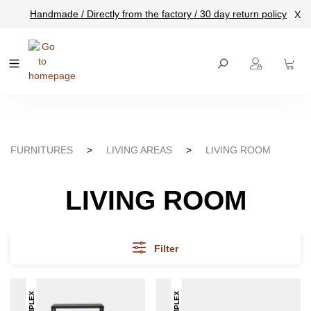
Handmade / Directly from the factory / 30 day return policy
X
main content
FURNITURES
>
LIVING AREAS
>
LIVING ROOM
LIVING ROOM
Filter
SIMPLEX
SIMPLEX