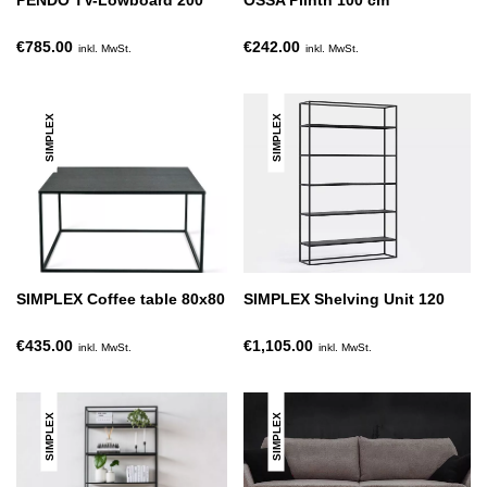
PENDO TV-Lowboard 200
OSSA Plinth 100 cm
€785.00
€242.00
inkl. MwSt.
inkl. MwSt.
SIMPLEX
SIMPLEX
SIMPLEX Coffee table 80x80
SIMPLEX Shelving Unit 120
€435.00
€1,105.00
inkl. MwSt.
inkl. MwSt.
SIMPLEX
SIMPLEX