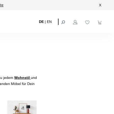
ht
X
DE
|
EN
ezu jedem
Wohnstil
und
ssenden Möbel für Dein