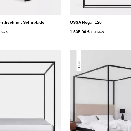
ttisch mit Schublade
OSSA Regal 120
1.535,00 €
. MwSt.
inkl. MwSt.
TELA