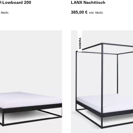
V-Lowboard 200
LANX Nachttisch
385,00 €
. MwSt.
inkl. MwSt.
SIDERA