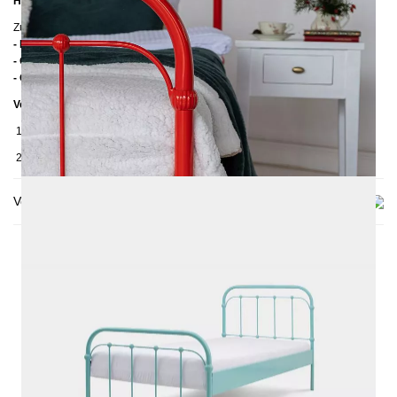
Höhe bis zur Rahmenoberkante:
39 cm
Zusätzliche Informationen
- Handmade
- Ohne Lattenrost
- Ohne Matratze
Verpackungsdetails
1. Karton: 210x80x2030 mm, ≈ 25 kg
2. Karton: 1300x1050x130 mm, ≈ 27 kg
Versand & Lieferung
DAS KÖNNTE DIR AUCH
GEFALLEN