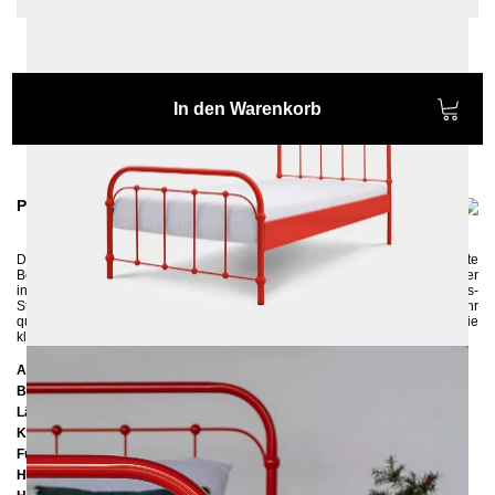
In den Warenkorb
Produktinformationen
Das freche Bettchen AMITA mit einem Schuss von Nostalgie ist das perfekte
Bett für Kinder und Jugendliche: bunt, hip und robust. Ein wahrer Hingucker
in jedem Schlafzimmer, der perfekt zu einem Retro-, Vintage- und Landhaus-
Stil passt. In aufwändiger Handarbeit hergestellt ist das Metallbett sehr
qualitativ und stabil, somit auch für Erwachsene sehr gut geeignet. Die
kleinen gerillten Eisenkugel runden das Retro-Look ab.
Abmessungen
Breite:
127 cm
Länge:
207 cm
Kopfteilhöhe:
102 cm
Füßteilhöhe:
75 cm
Höhe bis zur Rahmenunterkante:
25 cm