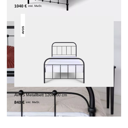
1040 €
inkl. MwSt.
AVOS
AVOS Metallbett 120x200 cm
840 €
inkl. MwSt.