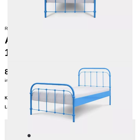
RETRO/
LANDHAUS
AMITA METALLBETT
120X200 CM
865 €
inkl. MwSt. inkl. Versandkosten (DE)
Kollektion
AMITA
Lieferzeit
3-4 Wochen
| vsl. 28. Aug - 4. Sep
Konfiguration bearbeiten
Farben:
Schwarz