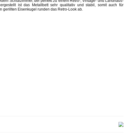
jedem Schlafzimmer, der perfekt zu einem Retro-, Vintage- und Landhaus-
rgestellt ist das Metallbett sehr qualitativ und stabil, somit auch für
n gerillten Eisenkugel runden das Retro-Look ab.