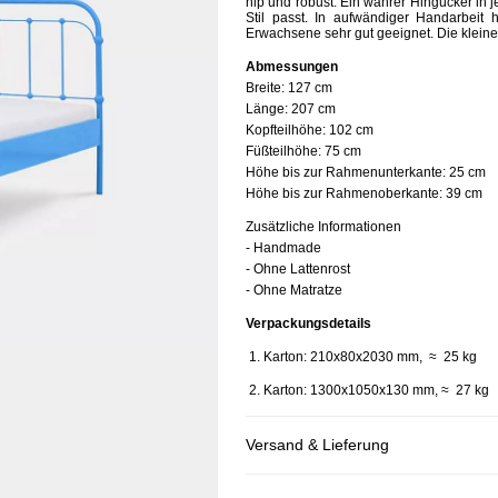
hip und robust. Ein wahrer Hingucker in 
Stil passt. In aufwändiger Handarbeit he
Erwachsene sehr gut geeignet. Die kleine
Abmessungen
Breite:
127 cm
Länge:
207 cm
Kopfteilhöhe:
102 cm
Füßteilhöhe:
75 cm
Höhe bis zur Rahmenunterkante:
25 cm
Höhe bis zur Rahmenoberkante:
39 cm
Zusätzliche Informationen
- Handmade
- Ohne Lattenrost
- Ohne Matratze
Verpackungsdetails
1. Karton: 210x80x2030 mm, ≈ 25 kg
2. Karton: 1300x1050x130 mm, ≈ 27 kg
Versand & Lieferung