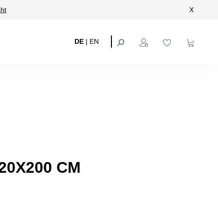
ht
X
DE
|
EN
20X200 CM