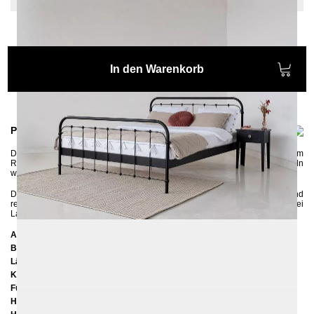
In den Warenkorb
Produktinformationen
Das schöne
Metallbett AMITA
gibt es in ganz bunten Farben, passend zum
Retro-Stil. Mit den sanften Rundungen und den kleinen gerillten Eisenkugeln
wirkt das Bett sehr nostalgisch und charmant.
Das Bettgestell besitzt in der Mitte eine Längstraverse mit einem Stützfuß und
rechts und links seitliche Auflageleisten, so können sowohl ein als auch zwei
Lattenroste in den Rahmen reingelegt werden.
Abmessungen
Breite:
167 cm
Länge:
207 cm
Kopfteilhöhe:
102 cm
Füßteilhöhe:
75 cm
Höhe bis zur Rahmenunterkante:
25 cm