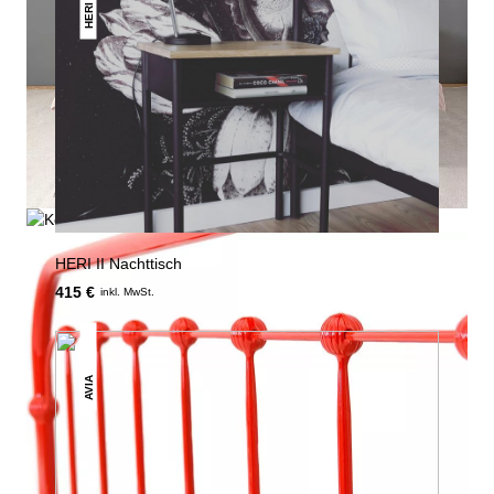
HERI
HERI II Nachttisch
415 €
inkl. MwSt.
AVIA