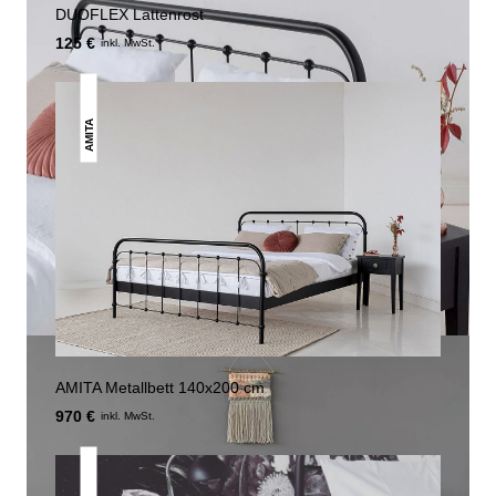
DUOFLEX Lattenrost
125 €
inkl. MwSt.
AMITA
AMITA Metallbett 140x200 cm
970 €
inkl. MwSt.