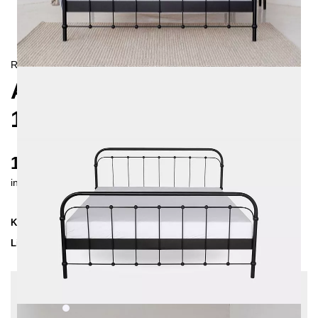
RETRO/
LANDHAUS
AMITA METALLBETT
160X200 CM
1070 €
inkl. MwSt. inkl. Versandkosten (DE)
Kollektion
AMITA
Lieferzeit
3-4 Wochen
| vsl. 30. Aug - 6. Sep
Konfiguration bearbeiten
Farben:
Weiß