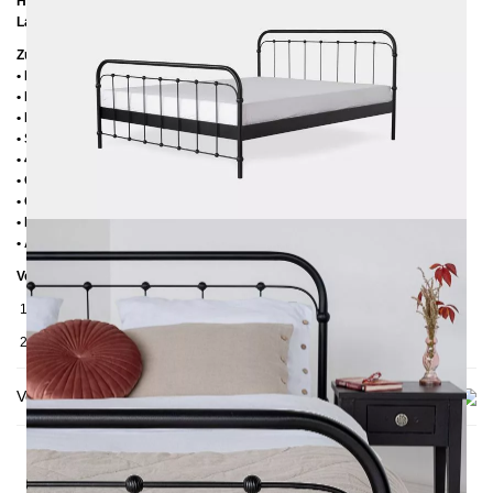
Höhe bis zur Rahmenoberkante:
39 cm
Lattenrostabsenkung:
14 cm
Zusätzliche Informationen
• Handmade
• Pulverbesichtet
• Fußstopfen aus Kunststoff
• Seitenablagen für Lattenrost 2,8 cm
• 4 cm breite Mitteltraverse
• Ohne Lattenrost
• Ohne Matratze
• Lieferzustand: Zerlegt (in 2 Kartons)
• Andere RAL-Farben auf Anfrage möglich
Verpackungsdetails
1. Karton: 210x80x2030 mm, ≈ 25 kg
2. Karton: 1700x1050x130 mm, ≈ 37 kg
Versand & Lieferung