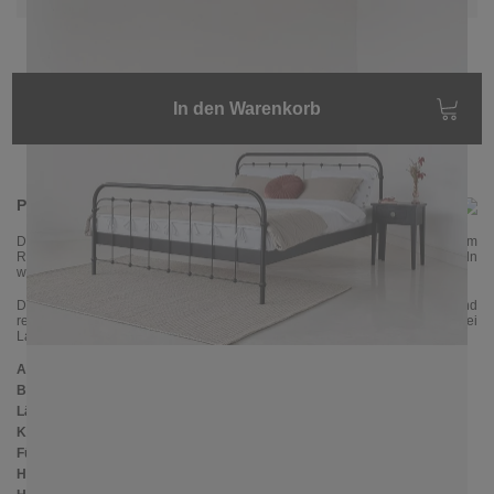
In den Warenkorb
Produktinformationen
Das schöne
Metallbett AMITA
gibt es in ganz bunten Farben, passend zum
Retro-Stil. Mit den sanften Rundungen und den kleinen gerillten Eisenkugeln
wirkt das Bett sehr nostalgisch und charmant.
Das Bettgestell besitzt in der Mitte eine Längstraverse mit einem Stützfuß und
rechts und links seitliche Auflageleisten, so können sowohl ein als auch zwei
Lattenroste in den Rahmen reingelegt werden.
Abmessungen
Breite:
167 cm
Länge:
207 cm
Kopfteilhöhe:
102 cm
Füßteilhöhe:
75 cm
Höhe bis zur Rahmenunterkante:
25 cm