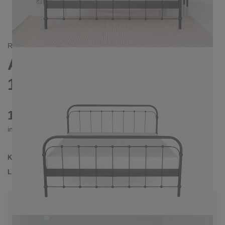
RETRO/
LANDHAUS
AMITA METALLBETT
160X200 CM
1070 €
inkl. MwSt. inkl. Versandkosten (DE)
Kollektion
AMITA
Lieferzeit
3-4 Wochen
| vsl. 29. Aug - 5. Sep
Konfiguration bearbeiten
Farben:
Türkis