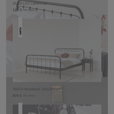
DUOFLEX Lattenrost
125 €
inkl. MwSt.
AMITA
AMITA Metallbett 140x200 cm
970 €
inkl. MwSt.