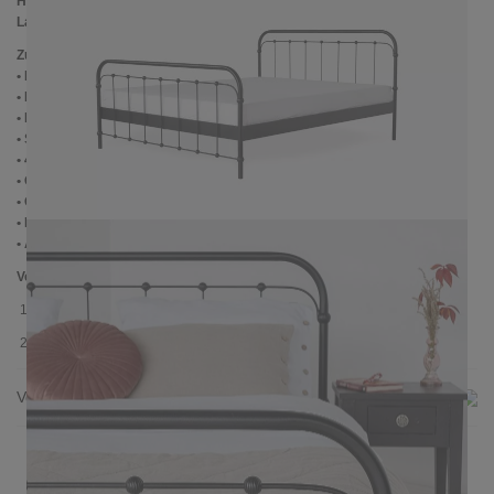
Höhe bis zur Rahmenoberkante:
39 cm
Lattenrostabsenkung:
14 cm
Zusätzliche Informationen
• Handmade
• Pulverbesichtet
• Fußstopfen aus Kunststoff
• Seitenablagen für Lattenrost 2,8 cm
• 4 cm breite Mitteltraverse
• Ohne Lattenrost
• Ohne Matratze
• Lieferzustand: Zerlegt (in 2 Kartons)
• Andere RAL-Farben auf Anfrage möglich
Verpackungsdetails
1. Karton: 210x80x2030 mm, ≈ 25 kg
2. Karton: 1700x1050x130 mm, ≈ 37 kg
Versand & Lieferung