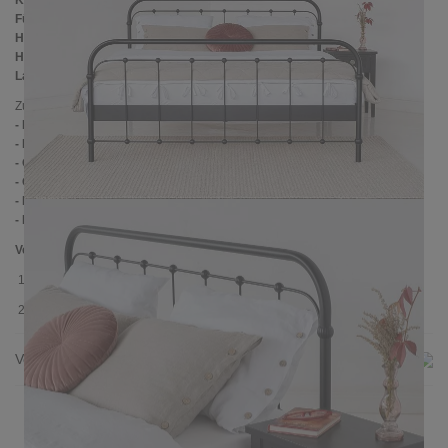
Kopfteilhöhe:
102 cm
Füßteilhöhe:
75 cm
Höhe bis zur Rahmenunterkante:
25 cm
Höhe bis zur Rahmenoberkante:
39 cm
Lattenrostabsenkung:
14 cm
Zusätzliche Informationen
- Handmade
- Mitteltraverse mit Stützpfosten
- Ohne Lattenrost
- Ohne Matratze
- Für alle marktübliche Lattenroste geeignet
- Für 1 oder 2 Lattenroste geeignet
Verpackungsdetails
1. Karton: 210x80x2030 mm, ≈ 25 kg
2. Karton: 1900x1050x130 mm, ≈ 43 kg
Versand & Lieferung