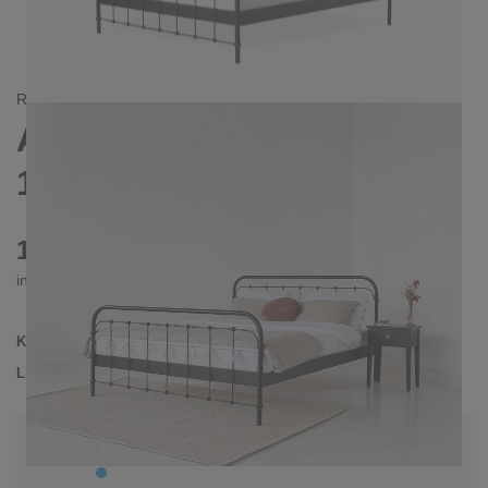
RETRO/
LANDHAUS
AMITA METALLBETT
180X200 CM
1130 €
inkl. MwSt. inkl. Versandkosten (DE)
Kollektion
AMITA
Lieferzeit
3-4 Wochen
| vsl. 30. Aug - 6. Sep
Konfiguration bearbeiten
Farben:
Blau