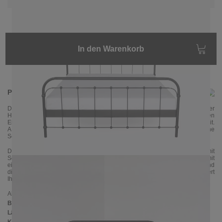
In den Warenkorb
Produktinformationen
Das
schöne
Metallbett AMITA
wird mit sehr viel Liebe in aufwendiger
Handarbeit gefertigt. Die sanften Rundungen und die kleinen gerillten
Eisenkugel wirken sehr nostalgisch und erinnern an die Vergangenheit.
AMITA ist ein Klassiker in Retro-Stil, der
sich
perfekt
in die
moderne
Schlafzimmereinrichtung integrieren lässt
.
Das Bettgestell hat sehr stabile und steife Konstruktion, deren Elemente mit
Schrauben verbunden werden. Es verfügt über eine Mitteltraverse mit
einem Stützfuß, die zur Verstärkung des Bettrahmens dient und
die Möglichkeit zwei Lattenroste reinzulegen bietet. Das Metallbett
garantiert
Ihnen einen erholsamen Schlaf, Ihr ganzes Leben.
Abmessungen
Breite:
187 cm
Länge:
207 cm