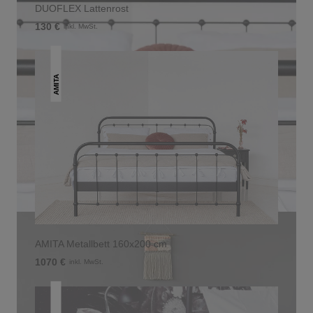
DUOFLEX Lattenrost
130 €
inkl. MwSt.
AMITA
AMITA Metallbett 160x200 cm
1070 €
inkl. MwSt.