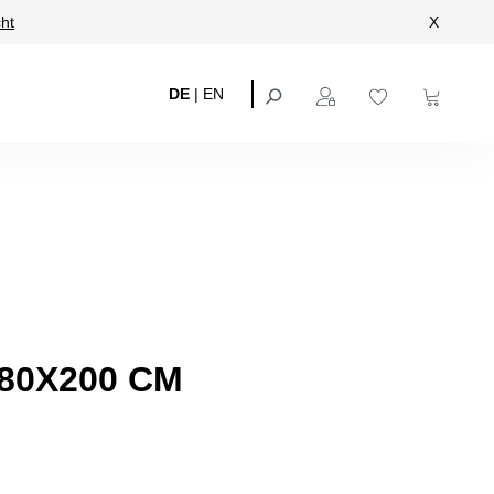
ht
X
DE
|
EN
80X200 CM