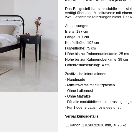
Klassiker in Retro-Stil, der
sich
perfekt
in 
Das Bettgestell hat sehr stabile und s
verfügt über eine Mitteltraverse mit eine
zwei Lattenroste reinzulegen bietet. Das M
Abmessungen
Breite:
187 cm
Länge:
207 cm
Kopfteilhöhe:
102 cm
Füßteilhöhe:
75 cm
Höhe bis zur Rahmenunterkante:
25 cm
Höhe bis zur Rahmenoberkante:
39 cm
Lattenrostabsenkung:
14 cm
Zusätzliche Informationen
- Handmade
- Mitteltraverse mit Stützpfosten
- Ohne Lattenrost
- Ohne Matratze
- Für alle marktübliche Lattenroste geeign
- Für 1 oder 2 Lattenroste geeignet
Verpackungsdetails
1. Karton: 210x80x2030 mm, ≈ 25 kg