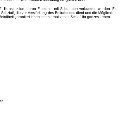
die
moderne Schlafzimmereinrichtung integrieren lässt
.
teife Konstruktion, deren Elemente mit Schrauben verbunden werden. Es
m Stützfuß, die zur Verstärkung des Bettrahmens dient und die Möglichkeit
etallbett
garantiert Ihnen einen erholsamen Schlaf, Ihr ganzes Leben.
et