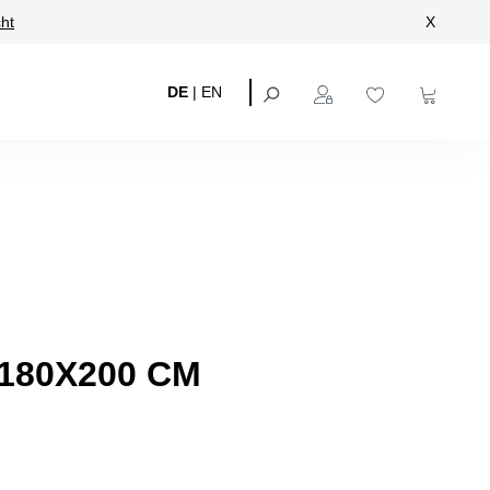
ht
X
DE
|
EN
180X200 CM