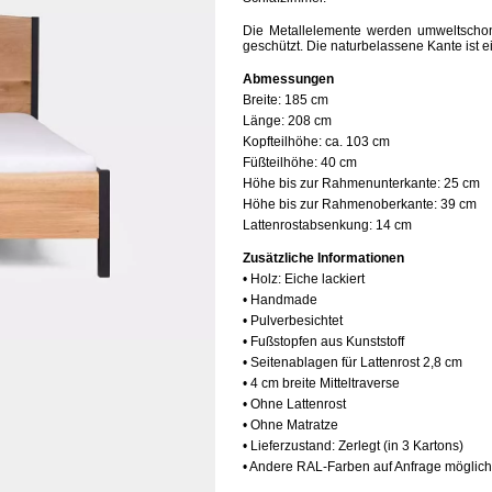
Die Metallelemente werden umweltschone
geschützt. Die naturbelassene Kante ist e
Abmessungen
Breite:
185 cm
Länge:
208 cm
Kopfteilhöhe:
ca. 103 cm
Füßteilhöhe: 40
cm
Höhe bis zur Rahmenunterkante:
25 cm
Höhe bis zur Rahmenoberkante:
39 cm
Lattenrostabsenkung:
14 cm
Zusätzliche Informationen
• Holz: Eiche lackiert
• Handmade
• Pulverbesichtet
• Fußstopfen aus Kunststoff
• Seitenablagen für Lattenrost 2,8 cm
• 4 cm breite Mitteltraverse
• Ohne Lattenrost
• Ohne Matratze
• Lieferzustand: Zerlegt (in 3 Kartons)
• Andere RAL-Farben auf Anfrage möglich