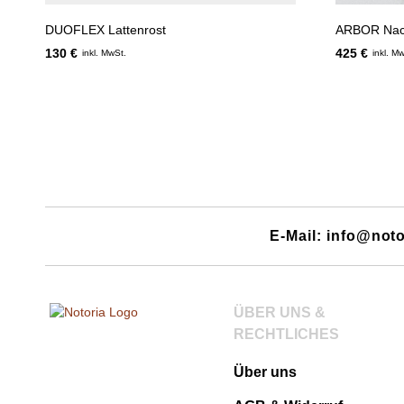
DUOFLEX Lattenrost
ARBOR Nach
130 €
425 €
inkl. MwSt.
inkl. M
E-Mail: info@noto
ÜBER UNS &
RECHTLICHES
Über uns