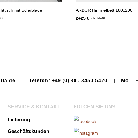
ttisch mit Schublade
ARBOR Himmelbett 180x200
2425 €
wSt.
inkl. MwSt.
ria.de
|
Telefon: +49 (0) 30 / 3450 5420
|
Mo. - F
SERVICE & KONTAKT
FOLGEN SIE UNS
Lieferung
Geschäftskunden