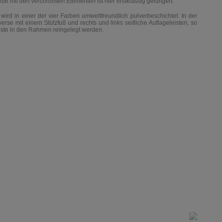
be mit den verchromten Elementen ist hier erstklassig gelungen.
 wird in einer der vier Farben umweltfreundlich pulverbeschichtet. I
n der
verse mit einem Stützfuß und rechts und links seitliche Auflageleisten, so
oste in den Rahmen reingelegt werden.