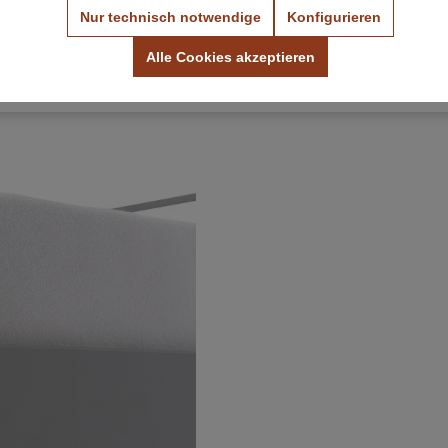
Nur technisch notwendige
Konfigurieren
Farbmuster ansehen
Stoffmuster ansehen
Alle Cookies akzeptieren
Kostenlos & unverbindlich