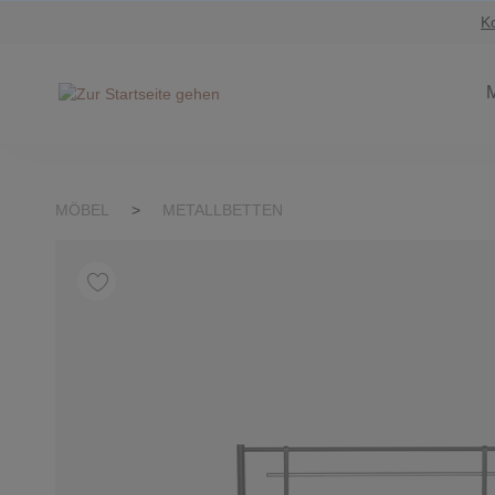
K
Suche springen
Zur Hauptnavigation springen
MÖBEL
>
METALLBETTEN