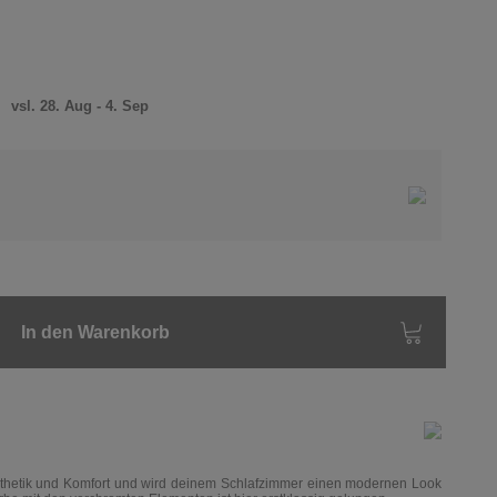
)
vsl. 28. Aug - 4. Sep
In den Warenkorb
thetik und
Komfort und wird deinem Schlafzimmer einen modernen Look