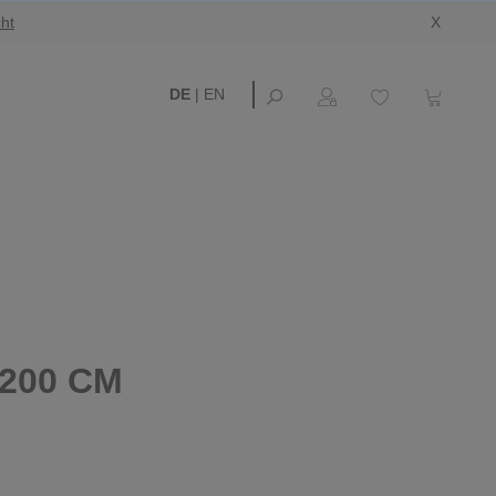
ht
X
DE
|
EN
200 CM