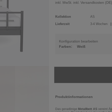
inkl. MwSt. inkl. Versandkosten (DE
Kollektion
AS
Lieferzeit
3-4 Wochen
| 
Konfiguration bearbeiten
Farben:
Weiß
Produktinformationen
Das geradlinige
Metallbett AS
vereint Äs