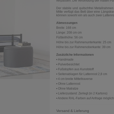
verpassen. Die Verbindung der matten Far
Der stabile und
quitschfrei Metallrahmen
Mitte verfügt das Bett über eine Längstra
können sowohl ein als auch zwei Lattenr
Abmessungen
Breite:
168 cm
Länge:
208 cm
cm
Füßteilhöhe:
56 cm
Höhe bis zur Rahmenunterkante:
25 cm
Höhe bis zur Rahmenoberkante:
39 cm
Zusätzliche Informationen
• Handmade
• Pulverbesichtet
• Fußstopfen aus Kunststoff
• Seitenablagen für Lattenrost 2,8 cm
• 4 cm breite Mitteltraverse
• Ohne Lattenrost
• Ohne Matratze
• Lieferzustand: Zerlegt (in 2 Kartons)
• Andere RAL-Farben auf Anfrage möglich
Versand & Lieferung