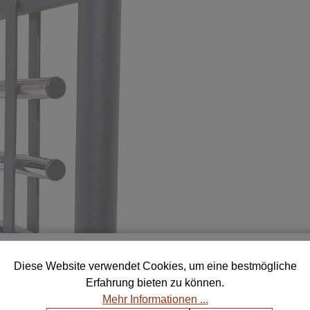
ostenlose Muster für deine Auswa
Diese Website verwendet Cookies, um eine bestmögliche
Erfahrung bieten zu können.
telle bis zu 5 Farb- und Stoffmustern und finde die perf
Mehr Informationen ...
Kombination für dein Zuhause.