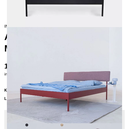
INDUSTRIAL/
CONTEMPORAIN
ATROX FIBRA
METALLBETT 200X200 CM
1355 €
inkl. MwSt. inkl. Versandkosten (DE)
Kollektion
ATROX
Lieferzeit
4-5 Wochen
| vsl. 5. Sep - 12. Sep
Konfiguration bearbeiten
Farben:
Schwarz, Stoff:
Beige - Struktur,