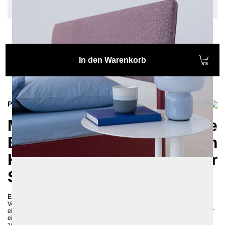
Sonderlänge: Keine
In den Warenkorb
Produktinformationen
Metallbett ATROX: Stilvolle
Eleganz mit gepolstertem
Kopfteil für Ihr
Schlafzimmer
Entdecken Sie das exklusive Metallbett ATROX – eine harmonische
Verbindung von Qualität und ästhetischem Design, die Ihr Schlafzimmer in
eine Oase der Ruhe verwandelt. Dieses außergewöhnliche Bett ist nicht nur
ein echter Blickfang, sondern steht auch für höchste Handwerkskunst und