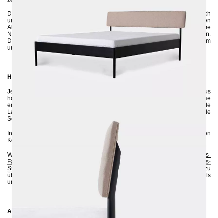
zeitlose Eleganz.
Das ATROX Metallbett vereint traditionelles Flair mit einem modernen Touch
und bietet Ihnen eine stilvolle Schlafumgebung. Mit großzügigen
Abmessungen von 200 x 200 cm bietet es ausreichend Platz für erholsame
Nächte zu zweit oder einfach für mehr Bewegungsfreiheit beim Schlafen.
Das gepolsterte Kopfteil überzeugt durch seine schlichte, zeitgemäße Form
und die sanfte Neigung, die zum Entspannen und Verweilen einlädt.
Handgefertigte Exzellenz für jeden Raum
Jedes Detail dieses exquisiten Möbelstücks wird sorgfältig aus
hochwertigem Stahl gefertigt und umweltfreundlich pulverbeschichtet. Diese
erstklassige Verarbeitung sorgt nicht nur für eine beeindruckende
Langlebigkeit, sondern auch für einen zeitlosen Stil, der sich mühelos in jede
Schlafzimmergestaltung integriert.
Investieren Sie in das Metallbett ATROX und genießen Sie unvergleichlichen
Komfort sowie elegante Ästhetik über viele Jahre hinweg.
Wenn Sie sich bezüglich der Farbe unsicher sind, können Sie bis zu 5
Gratis-
Farbproben
anfordern :-). Sie können auch gerne zusätzlich bis zu 5
Gratis-
Stoffmuster
bestellen, um sich von der Qualität und dem Aussehen zu
überzeugen. Auf diese Weise können Sie prüfen, ob die Farben des Metalls
und des Stoffs perfekt zu Ihrer Einrichtung passen.
Abmessungen