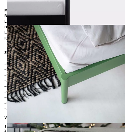
Matratzengröße: 200 x 200 cm
Breite: 222
cm
Länge:
209 cm / 219 cm / 229 cm
Höhe: 92 cm
Lattenrostabsenkung: 14 cm
Kopfteilhöhe: 32 cm
Zusätzliche Informationen
• Handmade
• Pulverbeschichtet
• Fußstopfen aus Kunststoff
• Seitenablagen für Lattenrost 2,8 cm
• 4 cm breite Mitteltraverse
• Ohne Lattenrost
• Ohne Matratze
• Lieferzustand: Zerlegt (in 2 Kartons)
• Andere RAL-Farben auf Anfrage möglich
Verpackungsdetails
1. Karton: 210x80x2030 mm, ≈ 25 kg
2. Karton: 2200x1050x130 mm, ≈ 45 kg