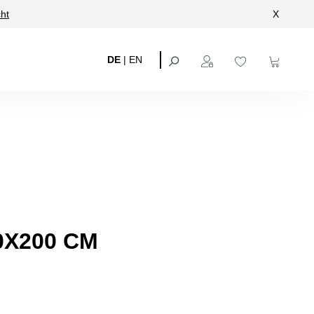
ht
X
DE
|
EN
0X200 CM