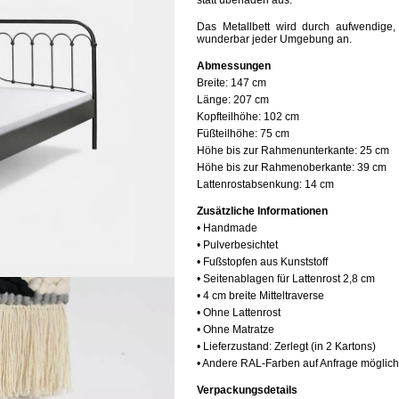
statt
überladen
aus.
Das Metallb
ett
wird durch aufwendige, 
wunderbar jeder Umgebung an.
Abmessungen
Breite:
147 cm
Länge:
207 cm
Kopfteilhöhe:
102 cm
Füßteilhöhe:
75 cm
Höhe bis zur Rahmenunterkante:
25 cm
Höhe bis zur Rahmenoberkante:
39 cm
Lattenrostabsenkung:
14 cm
Zusätzliche Informationen
• Handmade
• Pulverbesichtet
• Fußstopfen aus Kunststoff
• Seitenablagen für Lattenrost 2,8 cm
• 4 cm breite Mitteltraverse
• Ohne Lattenrost
• Ohne Matratze
• Lieferzustand: Zerlegt (in 2 Kartons)
• Andere RAL-Farben auf Anfrage möglich
Verpackungsdetails