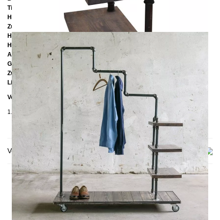
Tiefe:
50 cm
Höhe:
170 cm
Zusätzliche Informationen
Handmade
Holz: Kiefer gebeizt
Ablagenhöhe: ca. 20 cm
Gestell: Pulverbeschichteter Stahl oder unbehandelter Stahl
Zwei Rollen mit Bremse
Lieferzustand: Zerlegt
Verpackungsdetails
1. Karton: 530 x 430 x 1330 cm, ≈ 34 kg
Versand & Lieferung