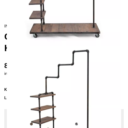
INDUSTRIAL
CALAMUS
KLEIDERSTÄNDER
860 €
inkl. MwSt. inkl. Versandkosten (DE)
Kollektion
CALAMUS
Lieferzeit
3-4 Wochen
| vsl. 27. Aug - 3. Sep
Konfiguration bearbeiten
Holzfarbe:
Kiefer-Grau, Farben:
Unbehandelter