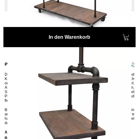
Stahl
In den Warenkorb
Produktinformationen
Der robuste Kleiderständer CALAMUS wird aus Wasserrohren und
Kiefernholz gefertigt. Es ist ein idealer Möbelstück für den Eingangsbereich
oder Schlafzimmer, der genügend Platz für alle unsere Lieblingsteile bietet.
Auf den Seitenablagen finden jegliche Kleinigkeiten wie Schlüsseln,
Schmück oder Geldbörse ihren Platz und die praktische Unterablage bietet
Platz für Schuhe und Taschen. Dank der vier Rollen ist er beweglich und
flexibel.
Beachten Sie bitte, dass es sich bei diesem Möbelstück um ein in
aufwändiger Handarbeit hergestelltes Unikat und keine Massenware
handelt. Unregelmäßigkeiten und Unebenheiten stellen somit keinen Mangel
dar, sondern unterstreichen dessen individuellen Charakter.
Abmessungen
Breite:
130 cm