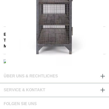
E-Mail: info@notoria.de
Telefon: +49 (0) 30 / 3450 5420
Mo. - Fr. 8.00 - 15.30 Uhr
ÜBER UNS & RECHTLICHES
SERVICE & KONTAKT
FOLGEN SIE UNS