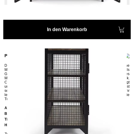
In den Warenkorb
Produktinformationen
Das funktionale Sideboard
CLATRI
ist ein wahres Stauraumwunder und eine
Mischung aus Sideboard und Vitrine. Egal ob in der Küche als
Geschirrschrank oder im Büro als abschließbares Sideboard dieses
Möbelstück hinterlässt überall in Ihrem Haus einen prägenden Eindruck.
CLATRI wird in Handarbeit aus Metall und Kiefern- oder Eichenholz gefertigt
und umweltfreundlich pulverbeschichtet. Das eingesetzte Wellengitter ist
sehr dekorativ und schaft, dass das Möbelstück trotz seinem Gewicht sehr
leicht und luftig wirkt. Sideboard CLATRI kann auch als Regal dienen, da die
Türen rausgenommen werden können.
Abmessungen
Breite:
120 cm
Tiefe:
45 cm
Höhe:
92 cm