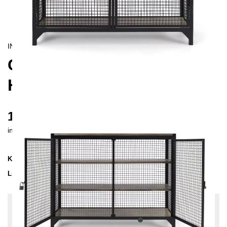
INDUSTRIAL
CLATRI SIDEBOARD MIT
HOLZPLATTE
1290 €
inkl. MwSt. inkl. Versandkosten (DE)
Kollektion
CLATRI
Lieferzeit
3-4 Wochen
| vsl. 29. Aug - 5. Sep
Konfiguration bearbeiten
Holzfarbe: Kiefer-Schwarz, Farben:
Anthrazit