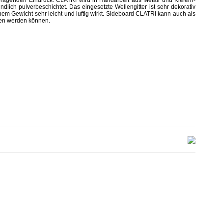
 prägenden Eindruck. CLATRI wird in Handarbeit aus Metall und Kiefern-
dlich pulverbeschichtet. Das eingesetzte Wellengitter ist sehr dekorativ
nem Gewicht sehr leicht und luftig wirkt. Sideboard CLATRI kann auch als
en werden können.