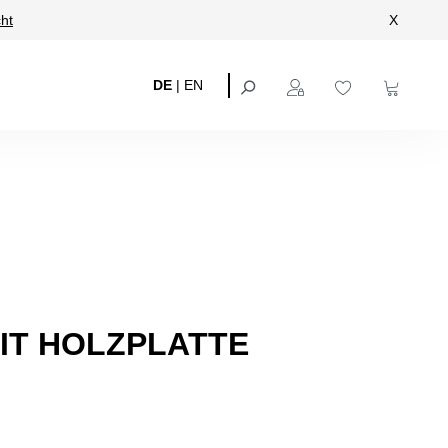
ht
X
DE
|
EN
IT HOLZPLATTE