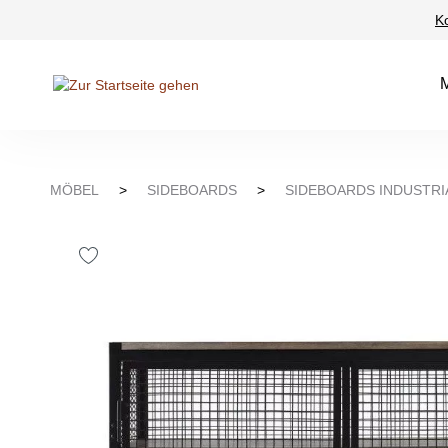
K
Suche springen
Zur Hauptnavigation springen
MÖBEL
>
SIDEBOARDS
>
SIDEBOARDS INDUSTRI