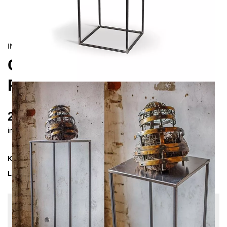
INDUSTRIAL/
CONTEMPORAIN
CREPIDO SOCKEL
PODEST 95 CM
205 €
inkl. MwSt. inkl. Versandkosten (DE)
Kollektion
CREPIDO
Lieferzeit
2-3 Wochen
| vsl. 21. Aug - 28. Aug
Konfiguration bearbeiten
Farben:
Unbehandelter Stahl