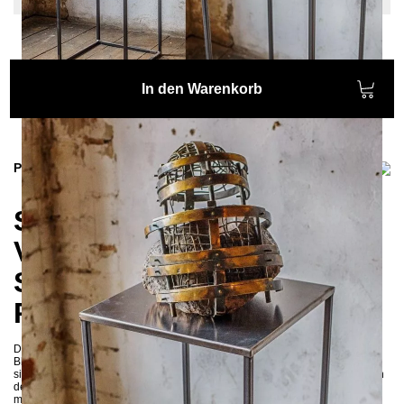
In den Warenkorb
Produktinformationen
Sockel CREPIDO 95 cm –
Vielseitiger Design-
Ständer für Skulpturen,
Pflanzen und mehr
Der elegante
Sockel CREPIDO
ist die perfekte Lösung, um Skulpturen,
Blumen, Lautsprecher, Lampen oder andere dekorative Objekte stilvoll und
sicher zu präsentieren. Dank seines schlichten, modernen Designs fügt sich
der Sockel harmonisch in verschiedenste Einrichtungsstile ein – von
minimalistisch über Industrial bis hin zu modernem Wohnstil.