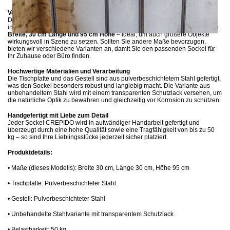
Verschiedene Größen für jeden Bedarf
Der Sockel CREPIDO ist in mehreren Größen erhältlich, um Ihren
individuellen Anforderungen gerecht zu werden. Dieses Modell misst
30 cm
Breite, 30 cm Länge und 95 cm Höhe
– ideal, um auch größere Objekte
wirkungsvoll in Szene zu setzen. Sollten Sie andere Maße bevorzugen,
bieten wir verschiedene Varianten an, damit Sie den passenden Sockel für
Ihr Zuhause oder Büro finden.
Hochwertige Materialien und Verarbeitung
Die Tischplatte und das Gestell sind aus pulverbeschichtetem Stahl gefertigt,
was den Sockel besonders robust und langlebig macht. Die Variante aus
unbehandeltem Stahl wird mit einem transparenten Schutzlack versehen, um
die natürliche Optik zu bewahren und gleichzeitig vor Korrosion zu schützen.
Handgefertigt mit Liebe zum Detail
Jeder Sockel CREPIDO wird in aufwändiger Handarbeit gefertigt und
überzeugt durch eine hohe Qualität sowie eine Tragfähigkeit von bis zu 50
kg – so sind Ihre Lieblingsstücke jederzeit sicher platziert.
Produktdetails:
•
Maße (dieses Modells): Breite 30 cm, Länge 30 cm, Höhe 95 cm
•
Tischplatte: Pulverbeschichteter Stahl
•
Gestell: Pulverbeschichteter Stahl
•
Unbehandelte Stahlvariante mit transparentem Schutzlack
•
Belastbarkeit: 50 kg