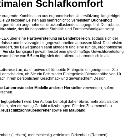
timalen Schlafkomfort
rvorragende Kombination aus ergonomischer Unterstützung, langlebiger
 Die 28 flexiblen Leisten aus mehrschichtig verleimtem
Buchenholz
orgen für ein angenehmes, druckentlastendes Liegegefühl. Der robuste
irkenholz
, das für besondere Stabilität und Formbeständigkeit sorgt.
OFLEX über eine
Härteverstellung im Lendenbereich
, sodass sich der
dürfnisse und bevorzugte Liegegewohnheiten anpassen lässt. Die Leisten
elagert, die Bewegungen sanft abfedern und eine ruhige, ergonomische
er
Verstärkungsgurt
gewährleistet eine gleichmäßige Gewichtsverteilung
 Gesamthöhe von
5,5 cm
fügt sich der Lattenrost harmonisch in alle
Lattenrost
an, da er universell für beide Einlegetiefen geeignet ist. Sie
entscheiden, ob Sie ein Bett mit der Einlegetiefe/ Blendenhöhe von
10
ach Ihrem persönlichen Geschmack und gewünschtem Design.
ne Lattenroste oder Modelle anderer Hersteller
verwenden, sofern
prechen.
rlegt geliefert
wird. Der Aufbau benötigt daher etwas mehr Zeit als der
hlen, hier ein wenig Geduld mitzubringen. Für den Zusammenbau
reuzschlitzschraubendreher
sowie ein
Maßband
.
enholz (Leisten), mehrschichtig verleimtes Birkenholz (Rahmen)