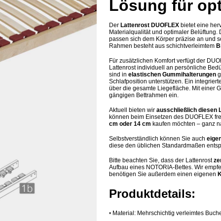
Lösung für op
Der
Lattenrost DUOFLEX
bietet eine he
Materialqualität und optimaler Belüftung.
passen sich dem Körper präzise an und s
Rahmen besteht aus schichtverleimtem
B
Für zusätzlichen Komfort verfügt der DU
Lattenrost individuell an persönliche Be
sind in
elastischen Gummihalterungen
g
Schlafposition unterstützen. Ein integriert
über die gesamte Liegefläche. Mit einer
gängigen Bettrahmen ein.
Aktuell bieten wir
ausschließlich diesen 
können beim Einsetzen des DUOFLEX frei 
cm oder 14 cm
kaufen möchten – ganz n
Selbstverständlich können Sie auch
eige
diese den üblichen Standardmaßen ents
Bitte beachten Sie, dass der Lattenrost
ze
Aufbau eines NOTORIA-Bettes. Wir empfe
benötigen Sie außerdem einen eigenen
K
Produktdetails:
•
Material: Mehrschichtig verleimtes Buch