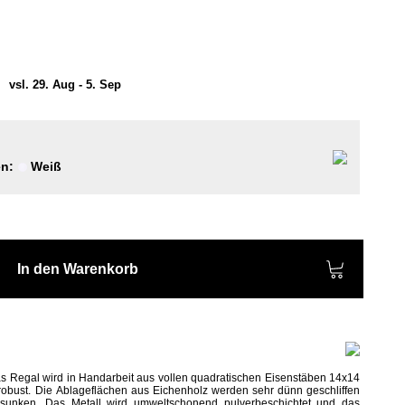
)
vsl. 29. Aug - 5. Sep
en:
Weiß
In den Warenkorb
as Regal wird in Handarbeit aus vollen quadratischen Eisenstäben 14x14
robust.
Die Ablageflächen aus Eichenholz werden sehr dünn geschliffen
esunken.
Das Metall wird umweltschonend pulverbeschichtet und das