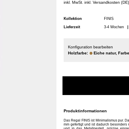
inkl. MwSt. inkl. Versandkosten (DE
Kollektion
FINIS
Lieferzeit
3-4 Wochen
| 
Konfiguration bearbeiten
Holzfarbe:
Eiche natur, Farb
Produktinformationen
Das
Regal FINIS ist
Minimalismus
pur. D
mm gefertigt und ist dadurch besonders 
und in das Metallgestell, präzise eing