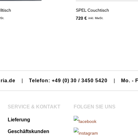
ltisch
SPEL Couchtisch
720 €
wSt.
inkl. MwSt.
ria.de
|
Telefon: +49 (0) 30 / 3450 5420
|
Mo. - F
SERVICE & KONTAKT
FOLGEN SIE UNS
Lieferung
Geschäftskunden