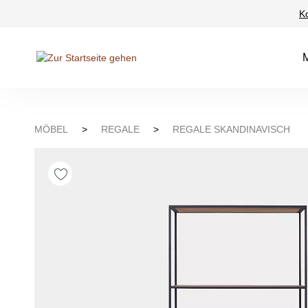
K
Suche springen
Zur Hauptnavigation springen
MÖBEL
>
REGALE
>
REGALE SKANDINAVISCH