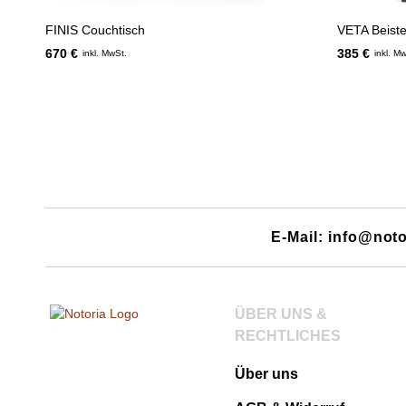
FINIS Couchtisch
VETA Beistel
670 €
385 €
inkl. MwSt.
inkl. M
E-Mail: info@noto
ÜBER UNS &
RECHTLICHES
Über uns