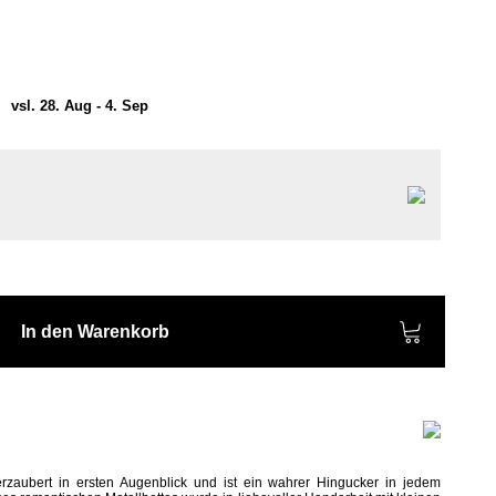
)
vsl. 28. Aug - 4. Sep
In den Warenkorb
rzaubert in ersten Augenblick und ist ein wahrer Hingucker in jedem