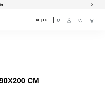
ht
X
DE
|
EN
90X200 CM