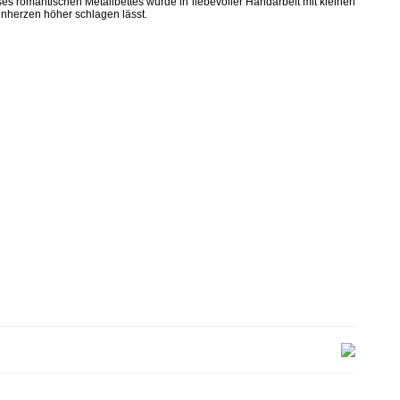
es romantischen Metallbettes wurde in liebevoller Handarbeit mit kleinen
nherzen höher schlagen lässt.