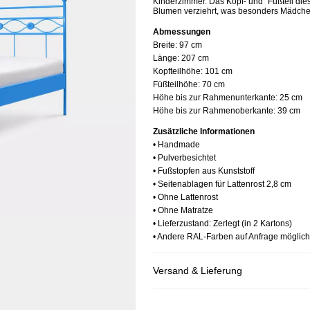
Kinderzimmer. Das Kopf- und Fußteil dies
Blumen verziehrt, was besonders Mädche
Abmessungen
Breite:
97 cm
Länge:
207 cm
Kopfteilhöhe:
101 cm
Füßteilhöhe:
70 cm
Höhe bis zur Rahmenunterkante:
25 cm
Höhe bis zur Rahmenoberkante:
39 cm
Zusätzliche Informationen
• Handmade
• Pulverbesichtet
• Fußstopfen aus Kunststoff
• Seitenablagen für Lattenrost 2,8 cm
• Ohne Lattenrost
• Ohne Matratze
• Lieferzustand: Zerlegt (in 2 Kartons)
• Andere RAL-Farben auf Anfrage möglich
Versand & Lieferung