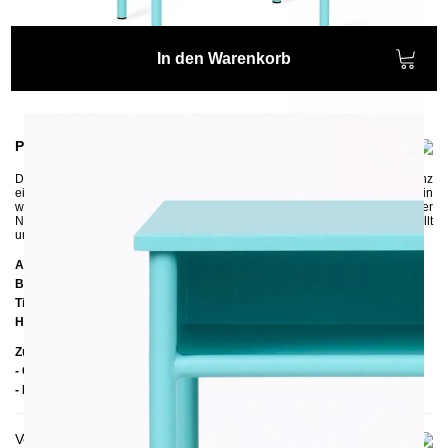
In den Warenkorb
Produktinformationen
Der komplett aus Stahl gefertigte
Nachttisch HERI I
versprüht einen ganz
eigenen Charme im Retro-Look. Der pulverbeschichtete Nachttisch
ist ein
wahres Schmuckstück in jedem Kinderzimmer oder Schlafzimmer. Der
Nachttisch wird genauso wie alle unseren Möbel in Handarbeit hergestellt
und wurde passend zu unseren Metallbetten im Retro-Stil designt.
Abmessungen
Breite:
49 cm
Tiefe:
34 cm
Höhe:
59 cm
Zusätzliche Informationen
- Gestell: Pulverbeschichteter Stahl
- Handmade
Versand & Lieferung