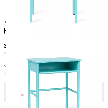
RETRO
HERI I NACHTTISCH
380 €
inkl. MwSt. inkl. Versandkosten (DE)
Kollektion
HERI
Lieferzeit
3-4 Wochen
| vsl. 30. Aug - 6. Sep
Konfiguration bearbeiten
Farben:
Rosa