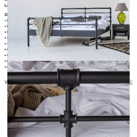
Lattenrostabsenkung:
14 cm
Zusätzliche Informationen
•
Handmade
• Pulverbesichtet
• Fußstopfen aus Kunststoff
• Seitenablagen für Lattenrost 2,8 cm
• 4 cm breite Mitteltraverse
• Ohne Lattenrost
• Ohne Matratze
• Lieferzustand: Zerlegt (in 2 Kartons)
• Andere RAL-Farben auf Anfrage möglich
Versand & Lieferung
DAS KÖNNTE DIR AUCH