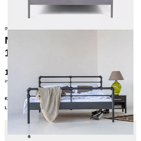
INDUSTRIAL
NODUS METALLBETT
160X200 CM
1320 €
inkl. MwSt. inkl. Versandkosten (DE)
Kollektion
NODUS
Lieferzeit
4-5 Wochen
| vsl. 3. Sep - 10. Sep
Konfiguration bearbeiten
Farben:
Unbehandelter Stahl