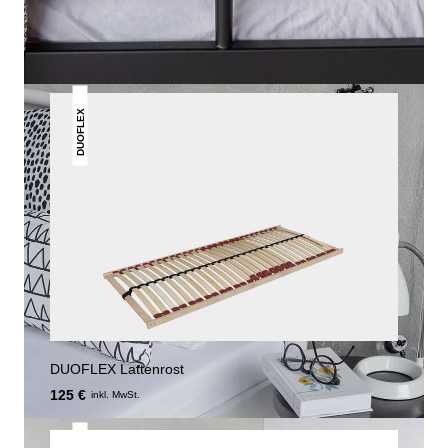
GEFALLEN
DUOFLEX
DUOFLEX Lattenrost
125 €
inkl. MwSt.