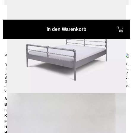
In den Warenkorb
Produktinformationen
Das Metallbett
NODUS
wird in aufwändiger Handarbeit mit Temperguß-
Fittings verziert und dadurch erhält das Bett seinen einzigartigen Industrial-
Look. Es ist ein perfektes Bett für alle Fans von stylischen Lofts und kultigen
Backsteinfabriken, die auf der Suche nach originellen Möbelstücken sind.
Das Bett gibt es sowohl pulverbeschichtet in vier unterschiedlichen Farben
als auch "roh" mit Schleifspuren und Macken, nur mit durchsichtigem Lack
gegen Korrosion gesichert.
Abmessungen
Breite:
170 cm
Länge:
210 cm
Kopfteilhöhe:
101 cm
Füßteilhöhe:
71 cm
Höhe bis zur Rahmenunterkante:
25 cm
Höhe bis zur Rahmenoberkante:
39 cm