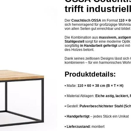
trifft industrie
Der
Couchtisch OSSA
im Format
110 × 
sich hervorragend für großzügige Wohnlan
von allen Seiten gut erreichbar und bilde
Die Kombination aus
massivem, astigem
Stahlgestell
sorgt für eine moderne Optik
sorgfältig
in Handarbeit gefertigt
und mit 
des Holzes betont.
Dank seines zeitlosen Designs lässt sic
kombinieren – für ein harmonisches Wohnk
Produktdetails:
•
Maße:
110 × 60 × 38 cm (B × T × H)
•
Material Ablagen:
Eiche astig, lackiert, 
•
Gestell:
Pulverbeschichteter Stahl (Sc
•
Handgefertigt
– jedes Stück ein Unikat
•
Lieferzustand:
montiert