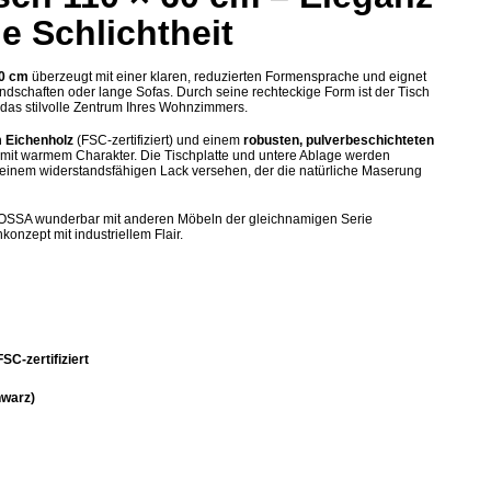
lle Schlichtheit
60 cm
überzeugt mit einer klaren, reduzierten Formensprache und eignet
dschaften oder lange Sofas. Durch seine rechteckige Form ist der Tisch
t das stilvolle Zentrum Ihres Wohnzimmers.
 Eichenholz
(FSC-zertifiziert) und einem
robusten, pulverbeschichteten
 mit warmem Charakter. Die Tischplatte und untere Ablage werden
einem widerstandsfähigen Lack versehen, der die natürliche Maserung
h OSSA wunderbar mit anderen Möbeln der gleichnamigen Serie
onzept mit industriellem Flair.
FSC-zertifiziert
hwarz)