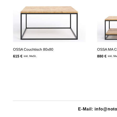
OSSA Couchtisch 80x80
OSSA MA Co
615 €
880 €
inkl. MwSt.
inkl. M
E-Mail: info@noto