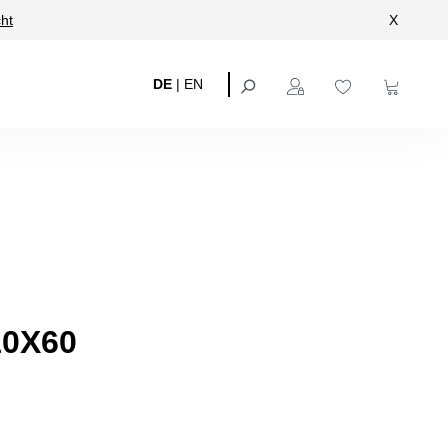
ht
X
DE
|
EN
0X60