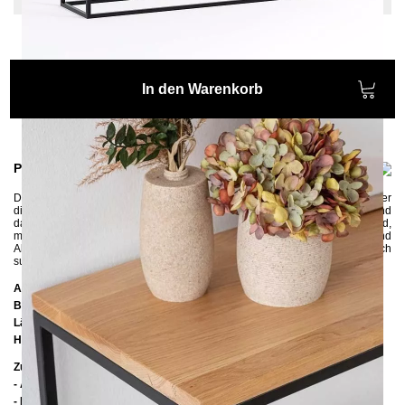
In den Warenkorb
Produktinformationen
Der Konsolentisch
OSSA
hat ein modernes und minimalistisches Design, der
die Blicke auf sich zieht. Die Konsole
vereint hochwertiges
Eichenholz
und
das pulverbeschichtete
Metallgestell
. Der schmale Tisch
ist
platzsparend
,
macht jeden Flur ein bisschen schöner und bietet genug Stauraum und
Abstellfläche für Dinge, die man sonst den ganzen Tag lang vergeblich
suchen würde, wie Hausschlüssel, Regenschirm oder Maske.
Abmessungen
Breite:
120 cm
Länge:
30 cm
Höhe:
75 cm
Zusätzliche Informationen
- Ablagen: Eiche astig lackiert
- FSC-zertifiziertes Holz