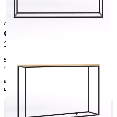
CONTEMPORAIN/
SKANDINAVISCH
OSSA KONSOLENTISCH
120
575 €
inkl. MwSt. inkl. Versandkosten (DE)
Kollektion
OSSA
Lieferzeit
3-4 Wochen
| vsl. 30. Aug - 6. Sep
Konfiguration bearbeiten
Holzfarbe: Eiche leicht astig, Farben:
Schwarz