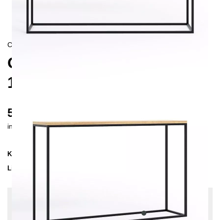
CONTEMPORAIN/
SKANDINAVISCH
OSSA KONSOLENTISCH
120
575 €
inkl. MwSt. inkl. Versandkosten (DE)
Kollektion
OSSA
Lieferzeit
3-4 Wochen
| vsl. 27. Aug - 3. Sep
Konfiguration bearbeiten
Holzfarbe: Eiche leicht astig, Farben:
Anthrazit