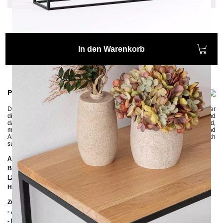
In den Warenkorb
Produktinformationen
Der Konsolentisch
OSSA
hat ein modernes und minimalistisches Design, der
die Blicke auf sich zieht. Die Konsole
vereint hochwertiges
Eichenholz
und
das pulverbeschichtete
Metallgestell
. Der schmale Tisch
ist
platzsparend
,
macht jeden Flur ein bisschen schöner und bietet genug Stauraum und
Abstellfläche für Dinge, die man sonst den ganzen Tag lang vergeblich
suchen würde, wie Hausschlüssel, Regenschirm oder Maske.
Abmessungen
Breite:
120 cm
Länge:
30 cm
Höhe:
75 cm
Zusätzliche Informationen
- Ablagen: Eiche astig lackiert
- FSC-zertifiziertes Holz