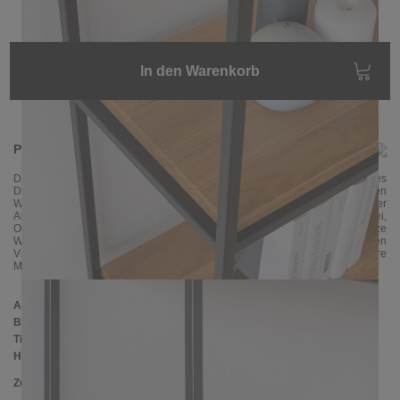
In den Warenkorb
Produktinformationen
Das große Regal
OSSA
überzeugt durch sein modernes und zeitloses
Design, dazu eignet sich ideal als Raumteiler und
strukturiert Ihren
Wohnraum auf optimale Weise. Das Regal ist
fürs Wohnzimmer ein wahrer
Alleskönner, bietet eine Unmenge an Platz für jeden Bedarf, hilft dabei,
Ordnung zu halten und schmückt mit ihren grafischen Linien ganze
Wandfläche. OSSA wird in Handarbeit
aus dünnen pulverbeschichteten
Vierkantrohren und Eichenholz gefertigt. Schauen Sie sich doch andere
Möbelstücke aus der Kollektion OSSA an.
Abmessungen
Breite:
120 cm
Tiefe:
30 cm
Höhe:
190 cm
Zusätzliche Informationen