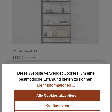
OSSA Regal 90
1350 €
inkl. MwSt.
×
Kostenlose Muster für deine
Diese Website verwendet Cookies, um eine
Auswahl
OSSA
bestmögliche Erfahrung bieten zu können.
Bestelle bis zu 5 Farb- und Stoffmustern und
Mehr Informationen ...
finde die perfekte Kombination für dein Zuhause.
Alle Cookies akzeptieren
Farbmuster ansehen
Konfigurieren
Stoffmuster ansehen