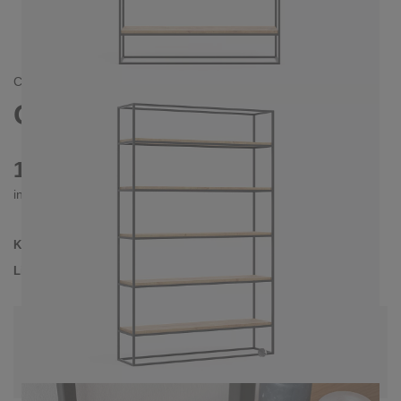
CONTEMPORAIN/
SKANDINAVISCH
OSSA REGAL 120
1535 €
inkl. MwSt. inkl. Versandkosten (DE)
Kollektion
OSSA
Lieferzeit
3-4 Wochen
| vsl. 29. Aug - 5. Sep
Konfiguration bearbeiten
Holzfarbe: Eiche leicht astig, Farben:
Unbehandelter Stahl