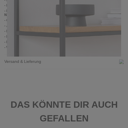
- Ablagen: Eiche astig lackiert
- FSC-zertifiziertes Holz
- Holzfinish: Matter Klarlack aus Wasserbasis (Hartwachsöl auf
Nachfrage)
- Gestell: Pulverbeschichteter Stahl
- Ablagenhöhe: 33 cm
- Maße Holzablage: ca. 117 x 27 cm (da je Seite 15 mm eingerückt)
- Handmade
- Lieferzustand: Montiert
- Wenn Sie andere Maße benötigen, schreiben Sie uns gerne an
Versand & Lieferung
DAS KÖNNTE DIR AUCH
GEFALLEN