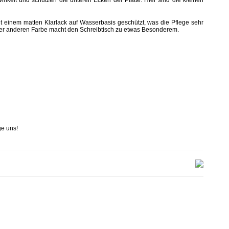
inkelt und schützen die unteren Ecken der Platte. Hier sind die kleinen
it einem matten Klarlack auf Wasserbasis geschützt, was die Pflege sehr
iner anderen Farbe macht den Schreibtisch zu etwas Besonderem.
ge uns!