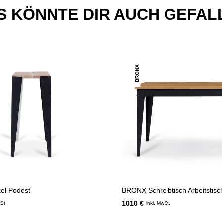
S KÖNNTE DIR AUCH GEFAL
BRONX
el Podest
BRONX Schreibtisch Arbeitstisc
1010 €
wSt.
inkl. MwSt.