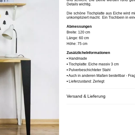
und schlicht. Die Beine werden rund gew
Details wichtig.
Die schöne Tischplatte aus Eiche wird m
unkompliziert macht. Ein Tischbein in e
Abmessungen
Breite:
120 cm
Länge:
60 cm
Höhe:
75 cm
Zusätzliche
Informationen
• Handmade
• Tischplatte: Eiche massiv 3 cm
• Pulverbeschichteter Stahl
• Auch in anderen Maßen bestellbar - Fra
• Lieferzustand: Zerlegt
Versand & Lieferung