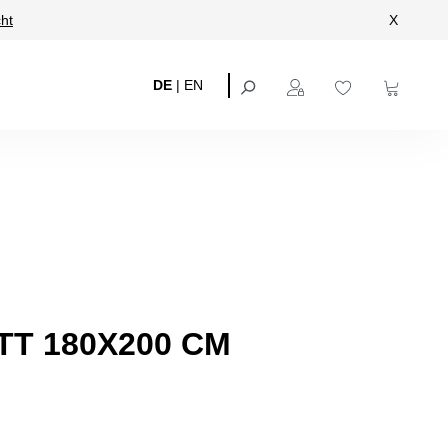
ht
X
DE
|
EN
T 180X200 CM